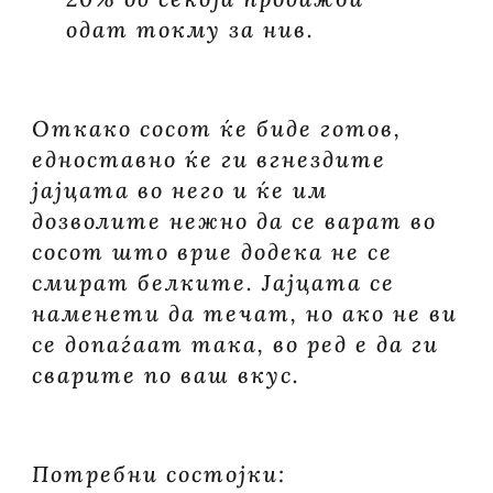
одат токму за нив.
Откако сосот ќе биде готов,
едноставно ќе ги вгнездите
јајцата во него и ќе им
дозволите нежно да се варат во
сосот што врие додека не се
смират белките. Јајцата се
наменети да течат, но ако не ви
се допаѓаат така, во ред е да ги
сварите по ваш вкус.
Потребни состојки: