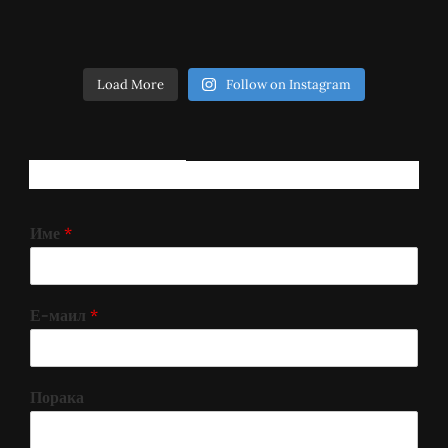
Load More
Follow on Instagram
РЕГИСТРИРАЈ СЕ!
Име
*
Е-маил
*
Порака