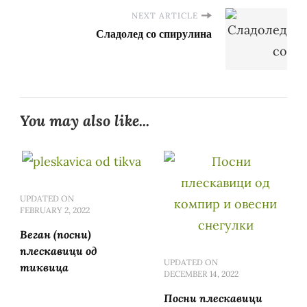
NEXT ARTICLE
Сладолед со спирулина
You may also like...
UPDATED ON
FEBRUARY 2, 2022
Веган (посни)
плескавици од
UPDATED ON
тиквица
DECEMBER 14, 2022
Посни плескавици