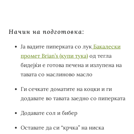
Начин на подготовка:
Ја вадите пиперката со лук
Бакалески
промет Brian’s (купи тука)
од тегла
бидејќи е готова печена и излупена на
тавата со маслиново масло
Ги сечкате доматите на коцки и ги
додавате во тавата заедно со пиперката
Додавате сол и бибер
Оставате да си “крчка” на ниска