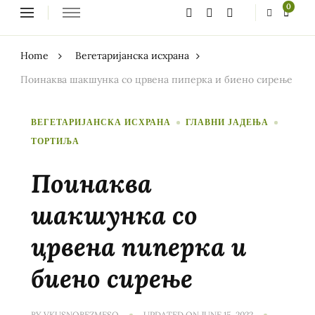
Looking
0
for
Something?
Home
Вегетаријанска исхрана
Поинаква шакшунка со црвена пиперка и биено сирење
ВЕГЕТАРИЈАНСКА ИСХРАНА
ГЛАВНИ ЈАДЕЊА
ТОРТИЉА
Поинаква
шакшунка со
црвена пиперка и
биено сирење
BY
VKUSNOBEZMESO
UPDATED ON
JUNE 15, 2022