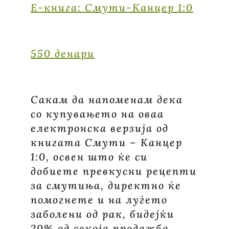
E-книга: Смути-Канцер
1:0
550 денари
Сакам да напоменам дека
со купувањето на оваа
електронска верзија од
книгата Смути – Канцер
1:0, освен што ќе си
добиете превкусни рецепти
за смутиња, директно ќе
помогнете и на луѓето
заболени од рак, бидејќи
20% од секоја продажба