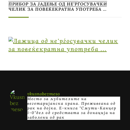
ПРИБОР ЗА ЈАДЕЊЕ ОД НЕ’РЃОСУВАЧКИ
ЧЕЛИК ЗА ПОВЕЌЕКРАТНА УПОТРЕБА …
vkusnobezmeso
Место за љубителите на
вегетаријанска храна. Преживеана од
рак на дојка.
E-книга "Смути-Канцер
1-0"дел од средствата за донација на
заболени од рак