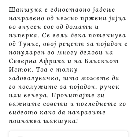
Шакшука е едноставно јадење
направено од нежно пржени јајца
во вкусен сос од домати и
пиперка. Се вели дека потекнува
од Тунис, овој рецепт за појадок е
популарен во многу делови на
Северна Африка и на Блискиот
Исток. Тоа е толку
задоволувачко, што можете да
го послужите за појадок, ручек
или вечера. Прочитајте ги
важните совети и погледнете го
видеото како да направите
поинаква шакшука!