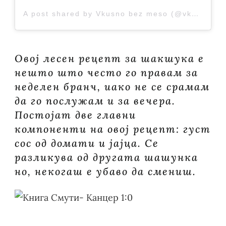
A post shared by Vkusno bez meso (@vkusnobezmeso)
Овој лесен рецепт за шакшука е
нешто што често го правам за
неделен бранч, иако не се срамам
да го послужам и за вечера.
Постојат две главни
компоненти на овој рецепт: густ
сос од домати и јајца. Се
разликува од другата шашунка
но, некогаш е убаво да смениш.