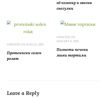
од компир и овесни
снегулки
UPDATED ON
JANUARY 6, 2022
UPDATED ON
JUNE 22, 2021
Полнети печени
Протеински солен
мини тортиљи
ролат
Leave a Reply