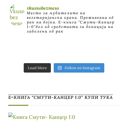
vkusnobezmeso
Место за љубителите на
вегетаријанска храна. Преживеана од
рак на дојка.
E-книга "Смути-Канцер
1-0"дел од средствата за донација на
заболени од рак
Load More
Follow on Instagram
Е=КНИГА “СМУТИ-КАНЦЕР 1:0” КУПИ ТУКА