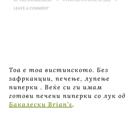
ON
LEAVE A COMMENT
ПОИНАКВА
ШАКШУНКА
СО
ЦРВЕНА
ПИПЕРКА
И
БИЕНО
СИРЕЊЕ
Тоа е тоа вистинското. Без
зафрканции, печење, лупење
пиперки . Веќе си ги имам
готови печени пиперки со лук од
Бакалески Brian’s
.
Ап
Бакалески Brian’s