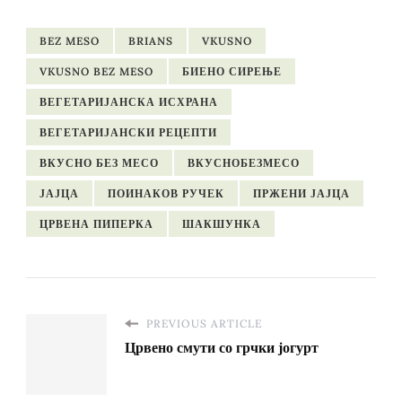
BEZ MESO
BRIANS
VKUSNO
VKUSNO BEZ MESO
БИЕНО СИРЕЊЕ
ВЕГЕТАРИЈАНСКА ИСХРАНА
ВЕГЕТАРИЈАНСКИ РЕЦЕПТИ
ВКУСНО БЕЗ МЕСО
ВКУСНОБЕЗМЕСО
ЈАЈЦА
ПОИНАКОВ РУЧЕК
ПРЖЕНИ ЈАЈЦА
ЦРВЕНА ПИПЕРКА
ШАКШУНКА
PREVIOUS ARTICLE
Црвено смути со грчки јогурт