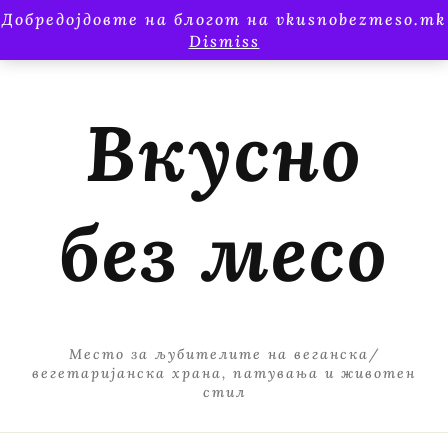
Добредојдовте на блогот на vkusnobezmeso.mk
Dismiss
Вкусно
без месо
Место за љубителите на веганска/
вегетаријанска храна, патувања и животен
стил