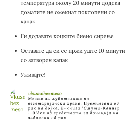
температура околу 20 минути додека
доматите не омекнат поклопени со
капак
Ги додавате коцките биено сирење
Оставате да си се пржи уште 10 минути
со затворен капак
Уживајте!
vkusnobezmeso
Место за љубителите на
вегетаријанска храна. Преживеана од
рак на дојка.
E-книга "Смути-Канцер
1-0"дел од средствата за донација на
заболени од рак