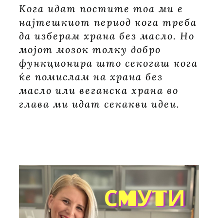
Кога идат постите тоа ми е
најтешкиот период кога треба
да изберам храна без масло. Но
мојот мозок толку добро
функционира што секогаш кога
ќе помислам на храна без
масло или веганска храна во
глава ми идат секакви идеи.