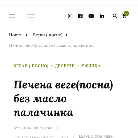
0
Home
Веган ( посно)
Печена веге(посна) без масло палачинка
ВЕГАН ( ПОСНО)
ДЕСЕРТИ
УЖИНКА
Печена веге(посна)
без масло
палачинка
BY
VKUSNOBEZMESO
LEAVE A COMMENT
UPDATED ON
AUGUST 18, 2022