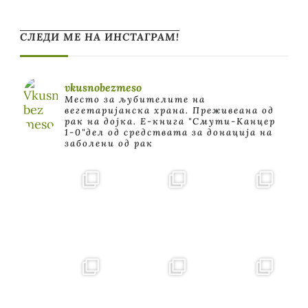
СЛЕДИ МЕ НА ИНСТАГРАМ!
vkusnobezmeso
Место за љубителите на
вегетаријанска храна. Преживеана од
рак на дојка.
E-книга "Смути-Канцер
1-0"дел од средствата за донација на
заболени од рак