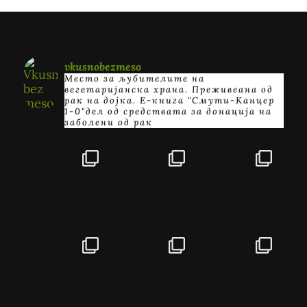
vkusnobezmeso
Место за љубителите на
вегетаријанска храна. Преживеана од
рак на дојка.
E-книга "Смути-Канцер
1-0"дел од средствата за донација на
заболени од рак