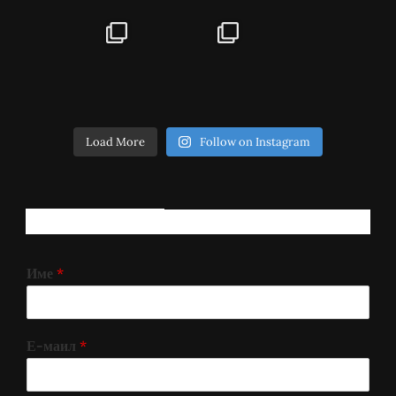
Load More
Follow on Instagram
РЕГИСТРИРАЈ СЕ!
Име
*
Е-маил
*