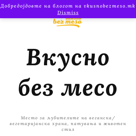
Добредојдовте на блогот на vkusnobezmeso.mk
Dismiss
Вкусно
без месо
Место за љубителите на веганска/
вегетаријанска храна, патувања и животен
стил