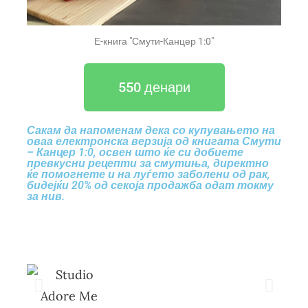
Е-книга "Смути-Канцер 1:0"
550 денари
Сакам да напоменам дека со купувањето на
оваа електронска верзија од книгата Смути
– Канцер 1:0, освен што ќе си добиете
превкусни рецепти за смутиња, директно
ќе помогнете и на луѓето заболени од рак,
бидејќи 20% од секоја продажба одат токму
за нив.