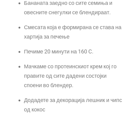
Бананата заедно со сите семиња и
овесните снегулки се блендираат.
Смесата која е формирана се става на
хартија за печење
Печиме 20 минути на 160 C.
Мачкаме со протеинскиот крем кој го
правите од сите дадени состојки
споени во блендер.
Додадете за декорација лешник и чипс
од кокос