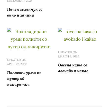
DECEMBER 7, 2023
Печен зеленчук со
вино и зачини
UPDATED ON
MARCH 9, 2022
UPDATED ON
APRIL 22, 2022
Овесна каша со
авокадо и какао
Полнети урми со
путер од
кикиритки