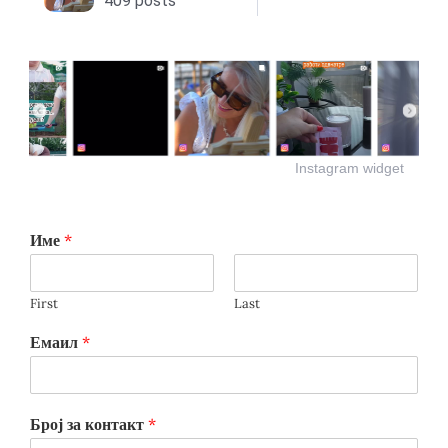
Instagram widget
Име
*
First
Last
Емаил
*
Број за контакт
*