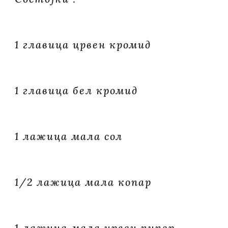
1 главица црвен кромид
1 главица бел кромид
1 лажица мала сол
1/2 лажица мала копар
1 лажица мала црвен пипер