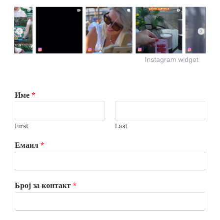
Instagram widget
Име
*
First
Last
Емаил
*
Број за контакт
*