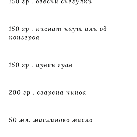
150 гр . овесни снегулки
150 гр . киснат наут или од
конзерва
150 гр . црвен грав
200 гр . сварена киноа
50 мл. маслиново масло