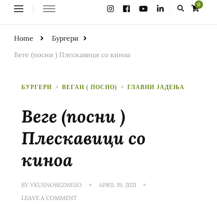
Looking
0
for
Something?
Home
Бургери
Веге (посни ) Плескавици со киноа
БУРГЕРИ
ВЕГАН ( ПОСНО)
ГЛАВНИ ЈАДЕЊА
Веге (посни )
Плескавици со
киноа
BY
VKUSNOBEZMESO
APRIL 19, 2021
ON
LEAVE A COMMENT
ВЕГЕ
(ПОСНИ