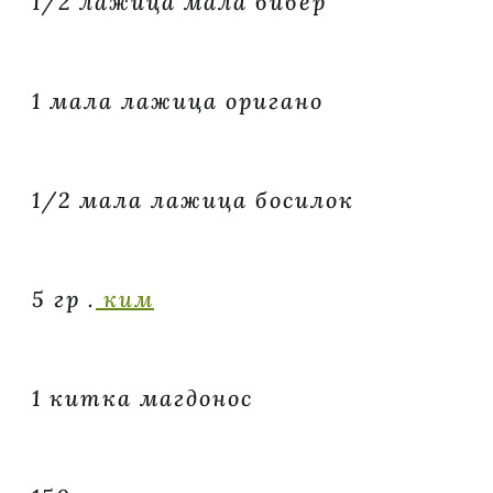
1/2 лажица мала бибер
1 мала лажица оригано
1/2 мала лажица босилок
5 гр .
ким
1 китка магдонос