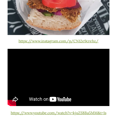
https://www.instagram.com/p/CN12e9crehz/
https://www.youtube.com/watch?v=kjuZS8Ba5MM&t=1s