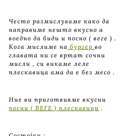
)
ПЛЕСКАВИЦИ
СО
КИНОА
Често размислуваме како да
направиме нешто вкусно а
воедно да биди и посно ( веге ) .
Кога мислиме на
бургер
во
главата ни се вртат сочни
мисли , си викаме леле
плескавица ама да е без месо .
Ние ви приготвивме вкусни
посни ( ВЕГЕ ) плескавици
.
Состојки :