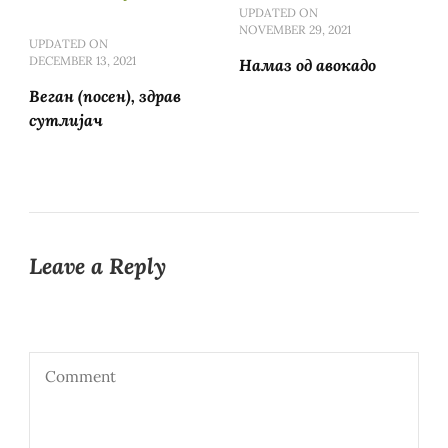
UPDATED ON
NOVEMBER 29, 2021
UPDATED ON
DECEMBER 13, 2021
Намаз од авокадо
Веган (посен), здрав
сутлијач
Leave a Reply