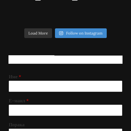
Load More
Follow on Instagram
РЕГИСТРИРАЈ СЕ!
Име
*
Е-маил
*
Порака