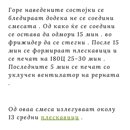
Горе наведените состојки се
бледираат додека не се соедини
смесата . Од како ќе се соедини
се остава да одмори 15 мин . во
фрижидер да се стегни . После 15
мин се формираат плескавици и
се печат на 180Ц 25-30 мин .
Последните 5 мин се печат со
уклучен вентилатор на рерната
.
Од оваа смеса излегуваат околу
13 средни
плескавици
.