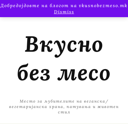
Добредојдовте на блогот на vkusnobezmeso.mk
Dismiss
Вкусно
без месо
Место за љубителите на веганска/
вегетаријанска храна, патувања и животен
стил