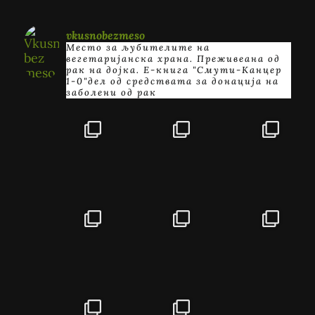
vkusnobezmeso
Место за љубителите на
вегетаријанска храна. Преживеана од
рак на дојка.
E-книга "Смути-Канцер
1-0"дел од средствата за донација на
заболени од рак