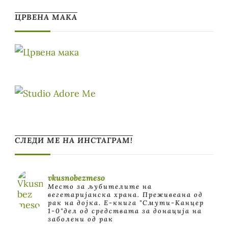
ЦРВЕНА МАКА
СЛЕДИ МЕ НА ИНСТАГРАМ!
vkusnobezmeso
Место за љубителите на
вегетаријанска храна. Преживеана од
рак на дојка.
E-книга "Смути-Канцер
1-0"дел од средствата за донација на
заболени од рак