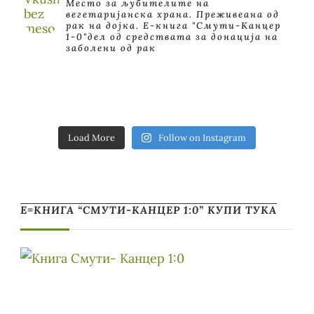
Место за љубителите на
вегетаријанска храна. Преживеана од
рак на дојка.
E-книга "Смути-Канцер
1-0"дел од средствата за донација на
заболени од рак
Load More
Follow on Instagram
Е=КНИГА “СМУТИ-КАНЦЕР 1:0” КУПИ ТУКА