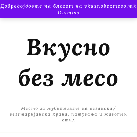
Добредојдовте на блогот на vkusnobezmeso.mk
Dismiss
Вкусно
без месо
Место за љубителите на веганска/
вегетаријанска храна, патувања и животен
стил