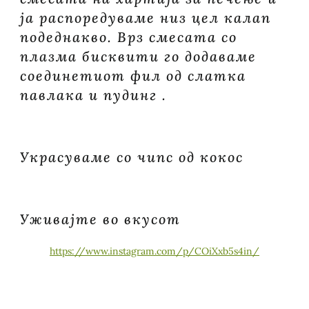
ја распоредуваме низ цел калап
подеднакво. Врз смесата со
плазма бисквити го додаваме
соединетиот фил од слатка
павлака и пудинг .
Украсуваме со чипс од кокос
Уживајте во вкусот
https://www.instagram.com/p/COiXxb5s4in/