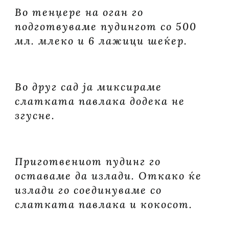
Во тенџере на оган го
подготвуваме пудингот со 500
мл. млеко и 6 лажици шеќер.
Во друг сад ја миксираме
слатката павлака додека не
згусне.
Приготвениот пудинг го
оставаме да излади. Откако ќе
излади го соединуваме со
слатката павлака и кокосот.