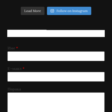
Load More
Follow on Instagram
РЕГИСТРИРАЈ СЕ!
Име
*
Е-маил
*
Порака