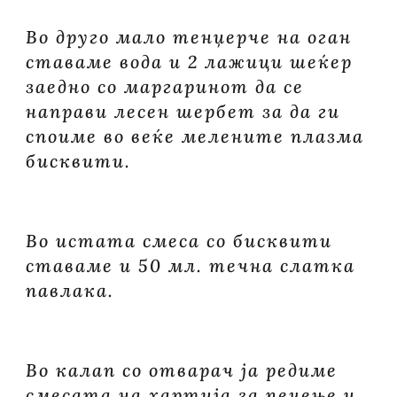
Во друго мало тенџерче на оган
ставаме вода и 2 лажици шеќер
заедно со маргаринот да се
направи лесен шербет за да ги
споиме во веќе мелените плазма
бисквити.
Во истата смеса со бисквити
ставаме и 50 мл. течна слатка
павлака.
Во калап со отварач ја редиме
смесата на хартија за печење и