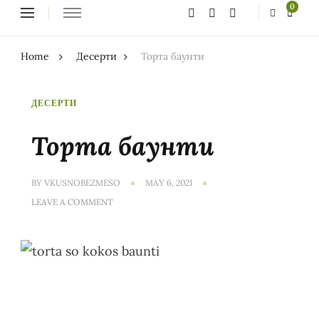
Looking
0
for
Something?
Home
Десерти
Торта баунти
ДЕСЕРТИ
Торта баунти
BY
VKUSNOBEZMESO
MAY 6, 2021
ON
LEAVE A COMMENT
ТОРТА
БАУНТИ