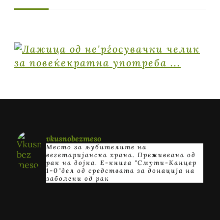
vkusnobezmeso
Место за љубителите на
вегетаријанска храна. Преживеана од
рак на дојка.
E-книга "Смути-Канцер
1-0"дел од средствата за донација на
заболени од рак