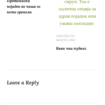
Протеински
појадок во чаша со
кето гранола
UPDATED ON
MARCH 1, 2023
Киви чиа пудинг
Leave a Reply