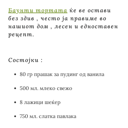
Баунти тортата
ќе ве остави
без здив , често ја правиме во
нашиот дом , лесен и едноставен
рецепт.
Состојки :
80 гр прашак за пудинг од ванила
500 мл. млеко свежо
8 лажици шеќер
750 мл. слатка павлака