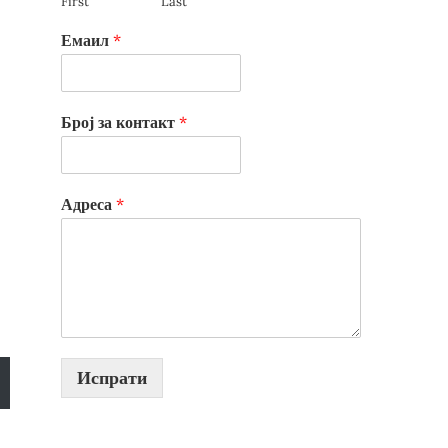
First
Last
Емаил
*
Број за контакт
*
Адреса
*
Испрати