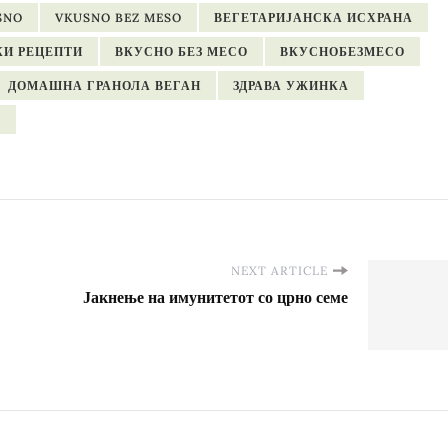
SNO
VKUSNO BEZ MESO
ВЕГЕТАРИЈАНСКА ИСХРАНА
КИ РЕЦЕПТИ
ВКУСНО БЕЗ МЕСО
ВКУСНОБЕЗМЕСО
ДОМАШНА ГРАНОЛА ВЕГАН
ЗДРАВА УЖИНКА
А
NEXT ARTICLE
Јакнење на имунитетот со црно семе