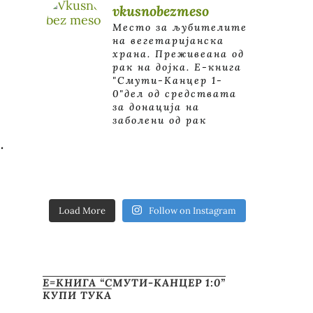
vkusnobezmeso
Место за љубителите
на вегетаријанска
храна. Преживеана од
рак на дојка.
E-книга
"Смути-Канцер 1-
0"дел од средствата
за донација на
заболени од рак
.
Load More
Follow on Instagram
Е=КНИГА “СМУТИ-КАНЦЕР 1:0”
КУПИ ТУКА