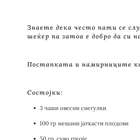
Знаете дека често пати се слу
шеќер па затоа е добро да си 
Постапката и намирниците кои
Состојки:
3 чаши овесни снегулки
100 гр мешани јаткасти плодови
50 гр. суво грозје