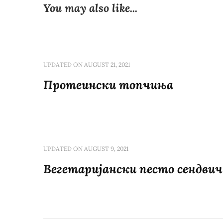
You may also like...
UPDATED ON
AUGUST 21, 2021
Протеински топчиња
UPDATED ON
AUGUST 9, 2021
Вегетаријански песто сендвич