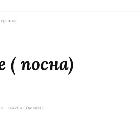
 гранола
 ( посна)
ON
LEAVE A COMMENT
ДОМАШНА
ВЕГЕ
(
ПОСНА)
ГРАНОЛА