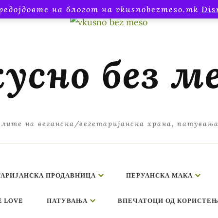
редојдовте на блогот на vkusnobezmeso.mk
Dis
усно без м
лите на веганска/вегетаријанска храна, патувањ
ТАРИЈАНСКА ПРОДАВНИЦА
ПЕРУАНСКА МАКА
E LOVE
ПАТУВАЊА
ВПЕЧАТОЦИ ОД КОРИСТЕЊ