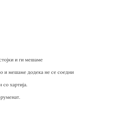
остојки и ги мешаме
о и мешаме додека не се соедни
 со хартија.
оруменат.