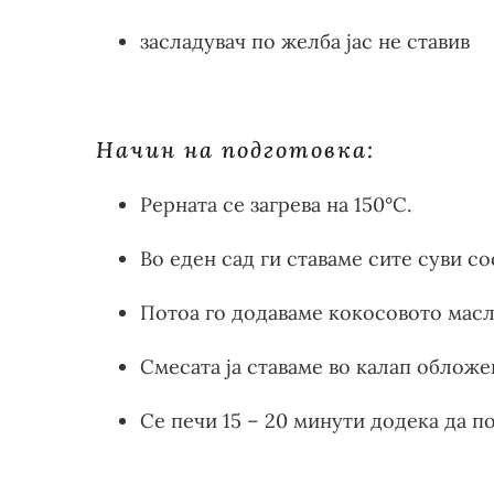
засладувач по желба јас не ставив
Начин на подготовка:
Рерната се загрева на 150°С.
Во еден сад ги ставаме сите суви с
Потоа го додаваме кокосовото масл
Смесата ја ставаме во калап обложен
Се печи 15 – 20 минути додека да п