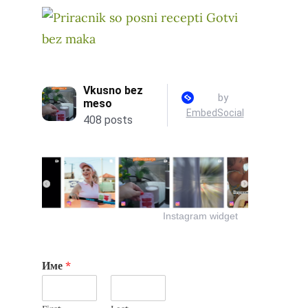
Instagram widget
Име
*