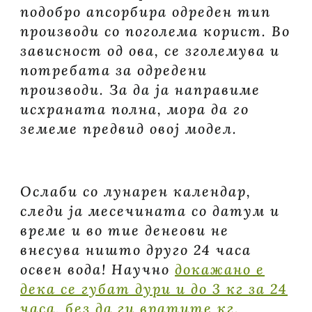
подобро апсорбира одреден тип
производи со поголема корист. Во
зависност од ова, се зголемува и
потребата за одредени
производи. За да ја направиме
исхраната полна, мора да го
земеме предвид овој модел.
Ослаби со лунарен календар,
следи ја месечината со датум и
време и во тие денеови не
внесува ништо друго 24 часа
освен вода! Научно
докажано е
дека се губат дури и до 3 кг за 24
часа, без да ги вратите кг.