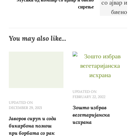
сирење
You may also like...
UPDATED ON
FEBRUARY 22, 2022
UPDATED ON
Зошто избрав
DECEMBER 29, 2021
вегетаријанска
Јаворов сируп и сода
исхрана
бикарбона помош
при борбата со рак