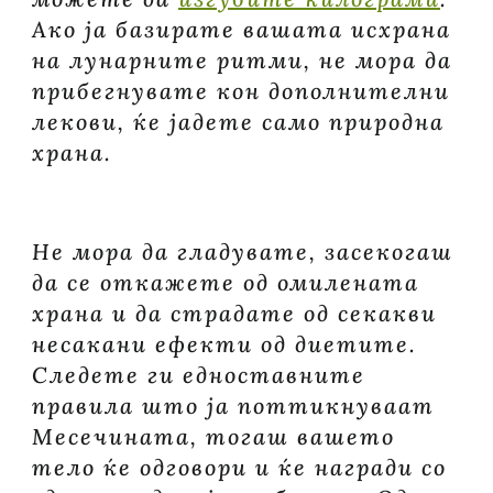
Ако ја базирате вашата исхрана
на лунарните ритми, не мора да
прибегнувате кон дополнителни
лекови, ќе јадете само природна
храна.
Не мора да гладувате, засекогаш
да се откажете од омилената
храна и да страдате од секакви
несакани ефекти од диетите.
Следете ги едноставните
правила што ја поттикнуваат
Месечината, тогаш вашето
тело ќе одговори и ќе награди со