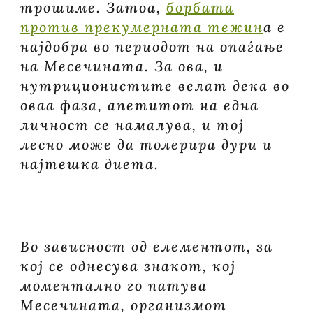
трошиме. Затоа,
борбата
против прекумерната тежин
а е
најдобра во периодот на опаѓање
на Месечината. За ова, и
нутриционистите велат дека во
оваа фаза, апетитот на една
личност се намалува, и тој
лесно може да толерира дури и
најтешка диета.
Во зависност од елементот, за
кој се однесува знакот, кој
моментално го патува
Месечината, организмот