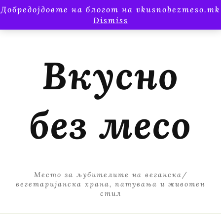
Добредојдовте на блогот на vkusnobezmeso.mk
Dismiss
Вкусно
без месо
Место за љубителите на веганска/
вегетаријанска храна, патувања и животен
стил