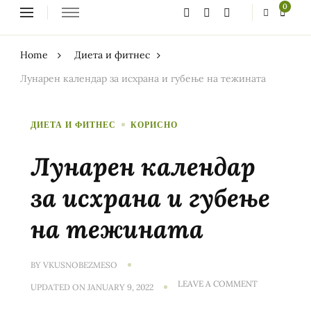
Looking
0
for
Something?
Home
Диета и фитнес
Лунарен календар за исхрана и губење на тежината
ДИЕТА И ФИТНЕС
КОРИСНО
Лунарен календар
за исхрана и губење
на тежината
BY
VKUSNOBEZMESO
ON
LEAVE A COMMENT
UPDATED ON
JANUARY 9, 2022
ЛУНАРЕН
КАЛЕНДАР