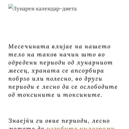
ЗА
ИСХРАНА
И
ГУБЕЊЕ
НА
ТЕЖИНАТА
Месечината влијае на нашето
тело на таков начин што во
одредени периоди од лунарниот
месец, храната се апсорбира
побрзо или полесно, во други
периоди е лесно да се ослободите
од токсините и токсините.
Знаејќи ги овие периоди, лесно
можете да
изгубите килограми
.