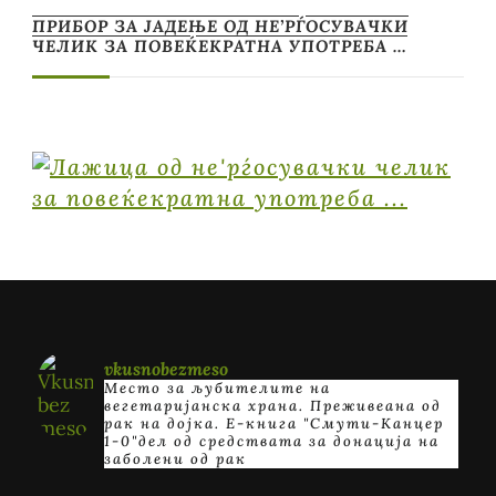
ПРИБОР ЗА ЈАДЕЊЕ ОД НЕ’РЃОСУВАЧКИ
ЧЕЛИК ЗА ПОВЕЌЕКРАТНА УПОТРЕБА …
vkusnobezmeso
Место за љубителите на
вегетаријанска храна. Преживеана од
рак на дојка.
E-книга "Смути-Канцер
1-0"дел од средствата за донација на
заболени од рак