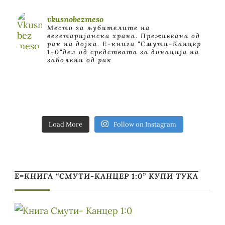
vkusnobezmeso
Место за љубителите на
вегетаријанска храна. Преживеана од
рак на дојка.
E-книга "Смути-Канцер
1-0"дел од средствата за донација на
заболени од рак
Load More
Follow on Instagram
Е=КНИГА “СМУТИ-КАНЦЕР 1:0” КУПИ ТУКА