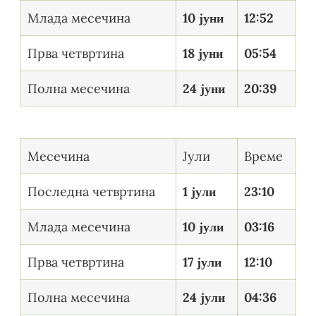
Млада месечина
10 јуни
12:52
Прва четвртина
18 јуни
05:54
Полна месечина
24 јуни
20:39
Месечина
Јули
Време
Последна четвртина
1 јули
23:10
Млада месечина
10 јули
03:16
Прва четвртина
17 јули
12:10
Полна месечина
24 јули
04:36