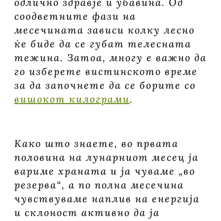
одлично здравје и убавина. Од
соодветните фази на
месечината зависи колку лесно
ќе биде да се губат телесната
тежина. Затоа, многу е важно да
го изберете вистинското време
за да започнете да се борите со
вишокот килограми
.
Како што знаете, во првата
половина на лунарниот месец ја
вариме храната и ја чуваме „во
резерва“, а по полна месечина
чувствуваме наплив на енергија
и склоност активно да ја