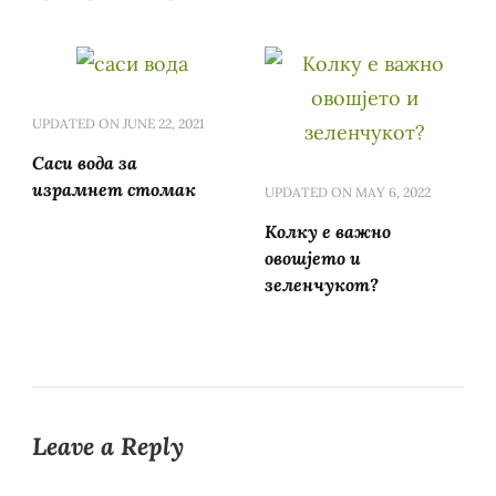
UPDATED ON
JUNE 22, 2021
Саси вода за
израмнет стомак
UPDATED ON
MAY 6, 2022
Колку е важно
овошјето и
зеленчукот?
Leave a Reply