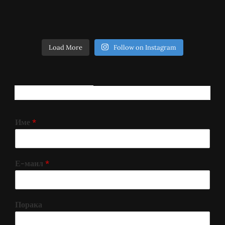
Load More
Follow on Instagram
РЕГИСТРИРАЈ СЕ!
Име
*
Е-маил
*
Порака