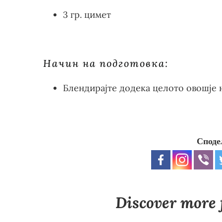
3 гр. цимет
Начин на подготовка:
Блендирајте додека целото овошје н
Споде
Discover more