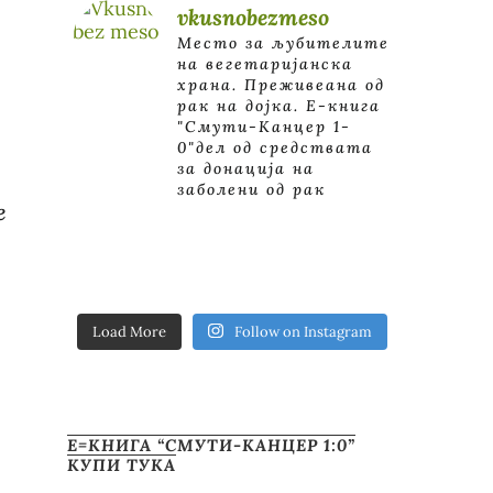
vkusnobezmeso
Место за љубителите
на вегетаријанска
храна. Преживеана од
рак на дојка.
E-книга
"Смути-Канцер 1-
0"дел од средствата
за донација на
заболени од рак
е
Load More
Follow on Instagram
Е=КНИГА “СМУТИ-КАНЦЕР 1:0”
КУПИ ТУКА