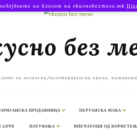
редојдовте на блогот на vkusnobezmeso.mk
Dis
усно без м
лите на веганска/вегетаријанска храна, патувањ
ТАРИЈАНСКА ПРОДАВНИЦА
ПЕРУАНСКА МАКА
E LOVE
ПАТУВАЊА
ВПЕЧАТОЦИ ОД КОРИСТЕЊ