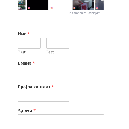
Instagram widget
Име
*
First
Last
Емаил
*
Број за контакт
*
Адреса
*