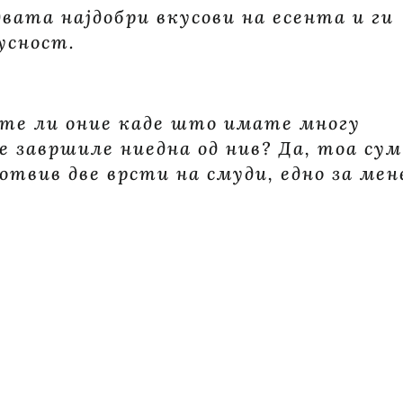
двата најдобри вкусови на есента и ги
усност.
аете ли оние каде што имате многу
е завршиле ниедна од нив? Да, тоа сум
готвив две врсти на смуди, едно за мен