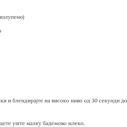
(излупено)
о
јки и блендирајте на високо ниво од 30 секунди д
адете уште малку бадемово млеко.