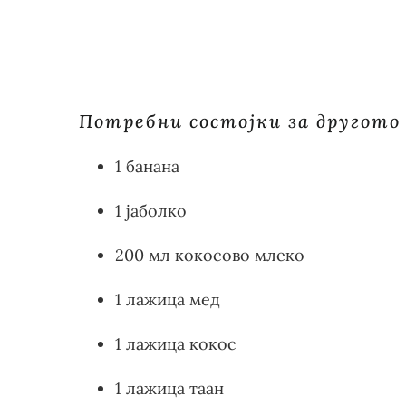
Потребни состојки за другото
1 банана
1 јаболко
200 мл кокосово млеко
1 лажица мед
1 лажица кокос
1 лажица таан