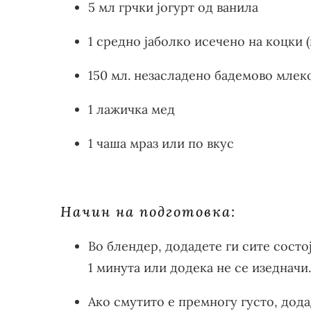
5 мл грчки јогурт од ванила
1 средно јаболко исечено на коцки 
150 мл. незасладено бадемово млек
1 лажичка мед
1 чаша мраз или по вкус
Начин на подготовка:
Во блендер, додадете ги сите состо
1 минута или додека не се изедначи.
Ако смутито е премногу густо, дод