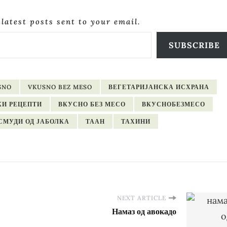
 latest posts sent to your email.
SUBSCRIBE
SNO
VKUSNO BEZ MESO
ВЕГЕТАРИЈАНСКА ИСХРАНА
КИ РЕЦЕПТИ
ВКУСНО БЕЗ МЕСО
ВКУСНОБЕЗМЕСО
СМУДИ ОД ЈАБОЛКА
ТААН
ТАХИНИ
NEXT ARTICLE
Намаз од авокадо