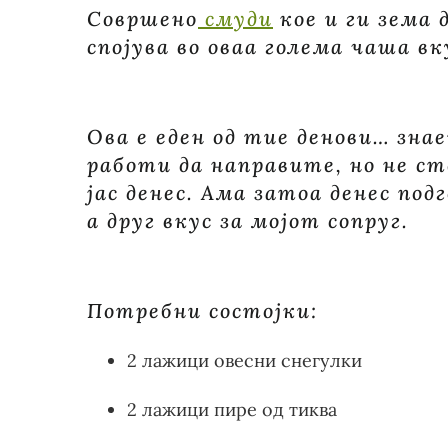
Совршено
смуди
кое и ги зема 
спојува во оваа голема чаша вк
Ова е еден од тие денови… зн
работи да направите, но не ст
јас денес. Ама затоа денес под
а друг вкус за мојот сопруг.
Потребни состојки:
2 лажици овесни снегулки
2 лажици пире од тиква