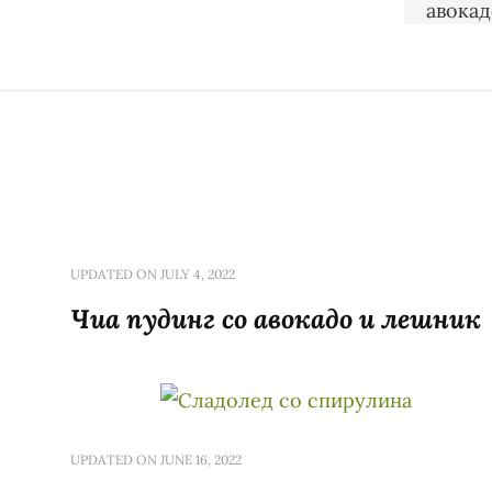
UPDATED ON
JULY 4, 2022
Чиа пудинг со авокадо и лешник
UPDATED ON
JUNE 16, 2022