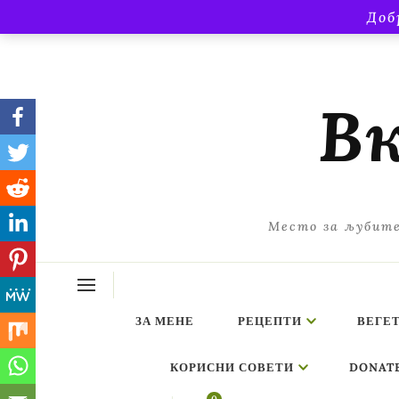
Доб
Вк
Место за љубите
ЗА МЕНЕ
РЕЦЕПТИ
ВЕГЕ
КОРИСНИ СОВЕТИ
DONAT
ing