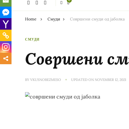
0
thing?
Home
Смуди
Совршени смуди од јаболка
СМУДИ
Совршени сму
BY
VKUSNOBEZMESO
UPDATED ON
NOVEMBER 12, 2021