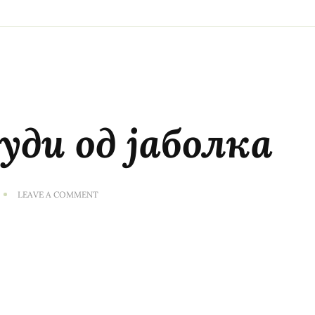
ди од јаболка
ON
LEAVE A COMMENT
СОВРШЕНИ
СМУДИ
ОД
ЈАБОЛКА