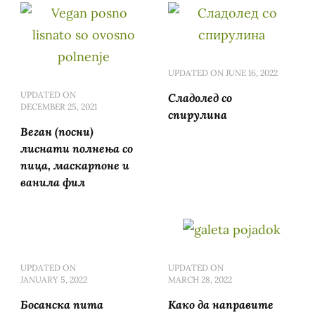
UPDATED ON
JUNE 16, 2022
UPDATED ON
Сладолед со
DECEMBER 25, 2021
спирулина
Веган (посни)
лиснати полнења со
пица, маскарпоне и
ванила фил
UPDATED ON
UPDATED ON
JANUARY 5, 2022
MARCH 28, 2022
Босанска пита
Како да направите