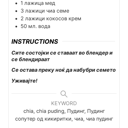
1
лажица
мед
3
лажици
чиа семе
2
лажици
кокосов крем
50
мл.
вода
INSTRUCTIONS
Сите состојки се ставаат во блендер и
се блендираат
Се остава преку ноќ да набубри семето
Уживајте!
KEYWORD
chia, chia puding, Пудинг, Пудинг
сопутер од кикиритки, чиа, чиа пудинг