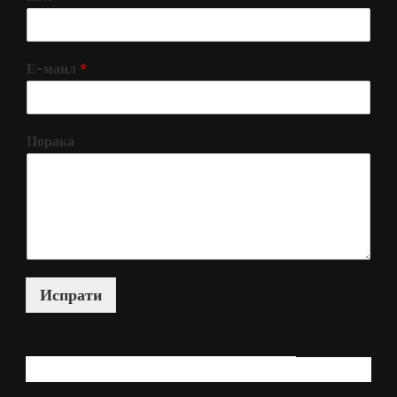
Е-маил
*
Порака
Испрати
КАКО МОЖАМ ДА ВИ ПОМОГНАМ?