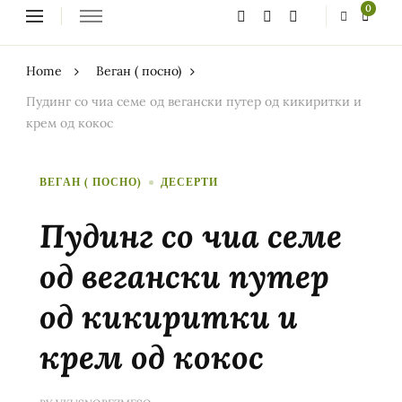
Looking
0
for
Something?
Home
Веган ( посно)
Пудинг со чиа семе од вегански путер од кикиритки и
крем од кокос
ВЕГАН ( ПОСНО)
ДЕСЕРТИ
Пудинг со чиа семе
од вегански путер
од кикиритки и
крем од кокос