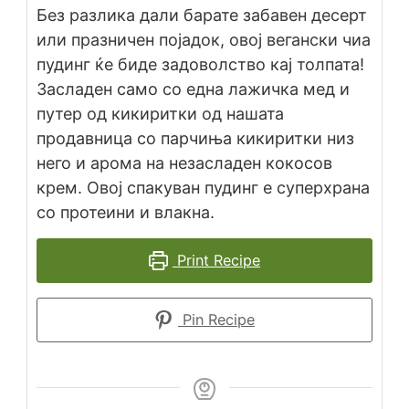
Без разлика дали барате забавен десерт
или празничен појадок, овој вегански чиа
пудинг ќе биде задоволство кај толпата!
Засладен само со една лажичка мед и
путер од кикиритки од нашата
продавница со парчиња кикиритки низ
него и арома на незасладен кокосов
крем. Oвoj спакуван пудинг е суперхрана
со протеини и влакна.
Print Recipe
Pin Recipe