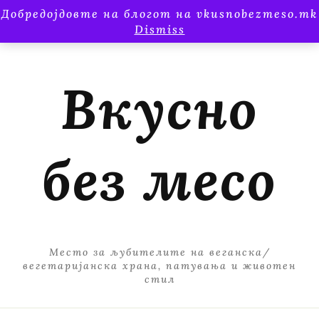
Добредојдовте на блогот на vkusnobezmeso.mk
Dismiss
Вкусно
без месо
Место за љубителите на веганска/
вегетаријанска храна, патувања и животен
стил