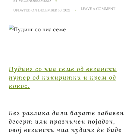
BY
VKUSNOBEZMESO
ON
LEAVE A COMMENT
UPDATED ON
DECEMBER 10, 2021
ПУДИНГ
СО
ЧИА
СЕМЕ
ОД
ВЕГАНСКИ
ПУТЕР
ОД
КИКИРИТ
И
КРЕМ
Пудинг со чиа семе од вегански
ОД
КОКОС
путер од кикиритки и крем од
кокос.
Без разлика дали барате забавен
десерт или празничен појадок,
овој вегански чиа пудинг ќе биде