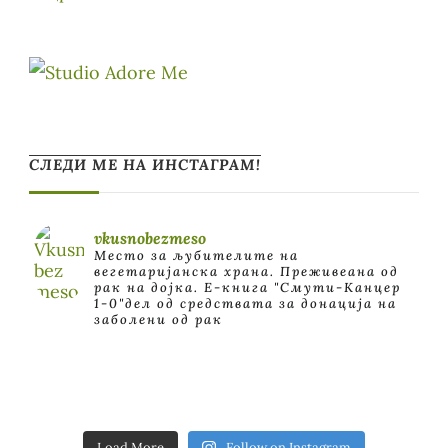
СЛЕДИ МЕ НА ИНСТАГРАМ!
vkusnobezmeso
Место за љубителите на
вегетаријанска храна. Преживеана од
рак на дојка.
E-книга "Смути-Канцер
1-0"дел од средствата за донација на
заболени од рак
Load More
Follow on Instagram