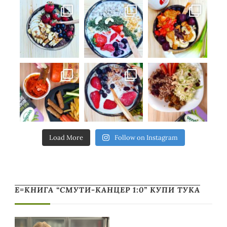
Load More
Follow on Instagram
Е=КНИГА “СМУТИ-КАНЦЕР 1:0” КУПИ ТУКА