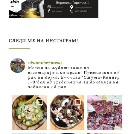
СЛЕДИ МЕ НА ИНСТАГРАМ!
vkusnobezmeso
Место за љубителите на
вегетаријанска храна. Преживеана од
рак на дојка.
E-книга "Смути-Канцер
1-0"дел од средствата за донација на
заболени од рак