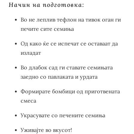
Начин на подготовка:
Во не леплив тефлон на тивок оган ги
печите сите семиња
Од како ќе се испечат се оставаат да
изладат
Во длабок сад ги ставате семињата
заедно со павлаката и урдата
Формирате бомбици од приготвената
смеса
Украсувате со печените семиња
Уживајте во вкусот!