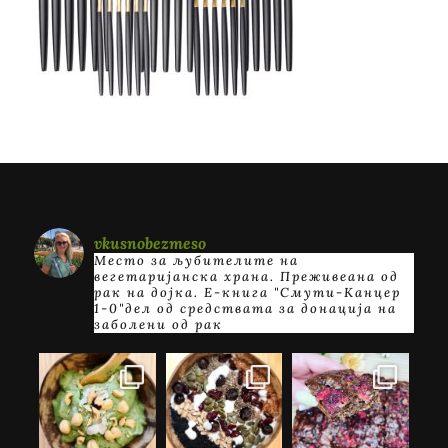
vkusnobezmeso
Место за љубителите на
вегетаријанска храна. Преживеана од
рак на дојка.
E-книга "Смути-Канцер
1-0"дел од средствата за донација на
заболени од рак