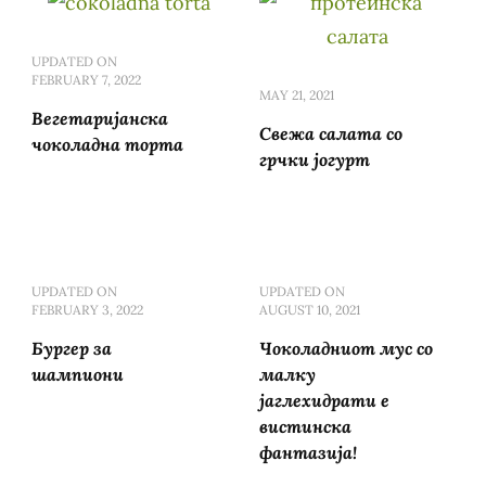
UPDATED ON
FEBRUARY 7, 2022
MAY 21, 2021
Вегетаријанска
Свежа салата со
чоколадна торта
грчки јогурт
UPDATED ON
UPDATED ON
FEBRUARY 3, 2022
AUGUST 10, 2021
Бургер за
Чоколадниот мус со
шампиони
малку
јаглехидрати е
вистинска
фантазија!