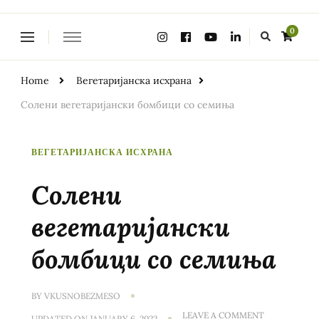
Looking
0
for
Something?
Home
Вегетаријанска исхрана
Солени вегетаријански бомбици со семиња
ВЕГЕТАРИЈАНСКА ИСХРАНА
Солени
вегетаријански
бомбици со семиња
BY
VKUSNOBEZMESO
ON
LEAVE A COMMENT
UPDATED ON
JANUARY 6, 2022