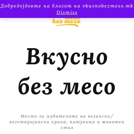
Добредојдовте на блогот на vkusnobezmeso.mk
Dismiss
Вкусно
без месо
Место за љубителите на веганска/
вегетаријанска храна, патувања и животен
стил