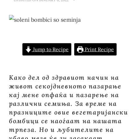
СОЛЕНИ
ВЕГЕТАРИЈА
БОМБИЦИ
СО
СЕМИЊА
Jump to Recipe
Print Recipe
Како дел од здравиот начин на
живот секојдневното пазарање
кај мене опфаќа и пазарење на
различни семиња. За време на
празниците овие вегетаријански
бомбици се наоѓаат на нашата
трпеза. Но и љубителите на
убаво мезе ќе ги засакаат.