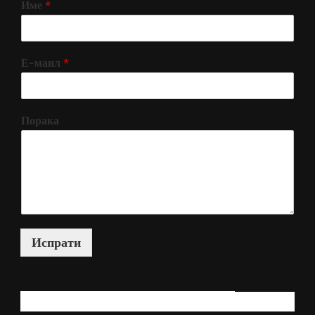
Име
*
Е-маил
*
Порака
Испрати
КАКО МОЖАМ ДА ВИ ПОМОГНАМ?