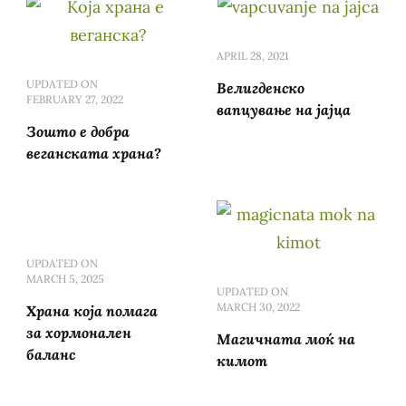
APRIL 28, 2021
UPDATED ON
Велигденско
FEBRUARY 27, 2022
вапцување на јајца
Зошто е добра
веганската храна?
UPDATED ON
MARCH 5, 2025
UPDATED ON
MARCH 30, 2022
Храна која помага
за хормонален
Магичната моќ на
баланс
кимот