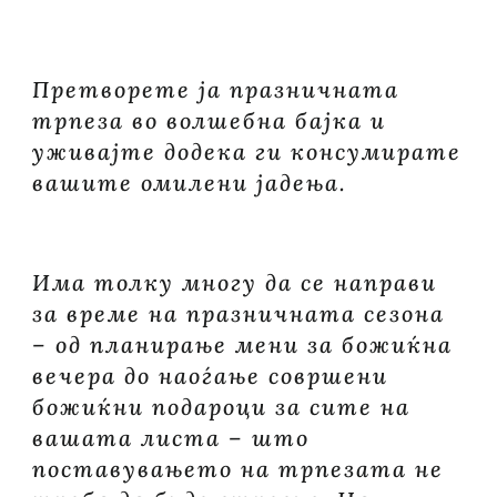
Претворете ја празничната
трпеза во волшебна бајка и
уживајте додека ги консумирате
вашите омилени јадења.
Има толку многу да се направи
за време на празничната сезона
– од планирање мени за божиќна
вечера до наоѓање совршени
божиќни подароци за сите на
вашата листа – што
поставувањето на трпезата не