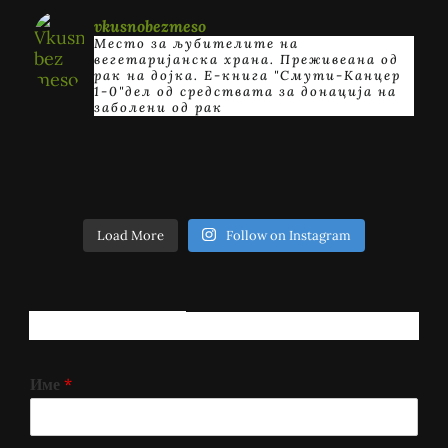
vkusnobezmeso
Место за љубителите на
вегетаријанска храна. Преживеана од
рак на дојка.
E-книга "Смути-Канцер
1-0"дел од средствата за донација на
заболени од рак
Load More
Follow on Instagram
РЕГИСТРИРАЈ СЕ!
Име
*