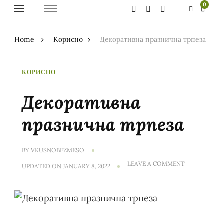
Looking
0
for
Something?
Home
Корисно
Декоративна празнична трпеза
КОРИСНО
Декоративна
празнична трпеза
BY
VKUSNOBEZMESO
ON
LEAVE A COMMENT
UPDATED ON
JANUARY 8, 2022
ДЕКОРАТИВ
ПРАЗНИЧНА
ТРПЕЗА