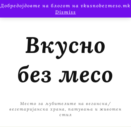
Добредојдовте на блогот на vkusnobezmeso.mk
Dismiss
Вкусно
без месо
Место за љубителите на веганска/
вегетаријанска храна, патувања и животен
стил