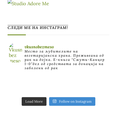
СЛЕДИ МЕ НА ИНСТАГРАМ!
vkusnobezmeso
Место за љубителите на
вегетаријанска храна. Преживеана од
рак на дојка.
E-книга "Смути-Канцер
1-0"дел од средствата за донација на
заболени од рак
Load More
Follow on Instagram