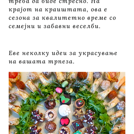
треба да биде стресно. На
крајот на краиштата, ова е
сезона за квалитетно време со
семејни и забавни веселби.
Еве неколку идеи за украсување
на вашата трпеза.