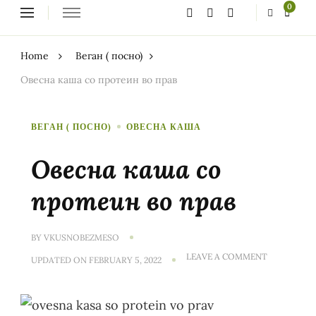
Looking
0
for
Something?
Home
Веган ( посно)
Овесна каша со протеин во прав
ВЕГАН ( ПОСНО)
ОВЕСНА КАША
Овесна каша со
протеин во прав
BY
VKUSNOBEZMESO
ON
LEAVE A COMMENT
UPDATED ON
FEBRUARY 5, 2022
ОВЕСНА
КАША
СО
ПРОТЕИН
ВО