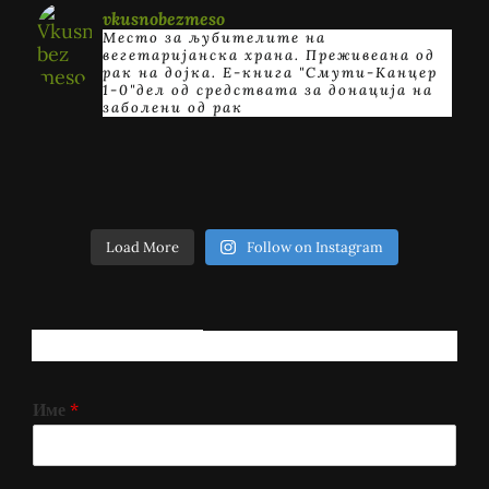
vkusnobezmeso
Место за љубителите на
вегетаријанска храна. Преживеана од
рак на дојка.
E-книга "Смути-Канцер
1-0"дел од средствата за донација на
заболени од рак
Load More
Follow on Instagram
РЕГИСТРИРАЈ СЕ!
Име
*