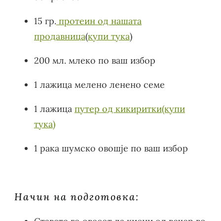
15 гр.
протеин од нашата
продавница
(
купи тука
)
200 мл. млеко по ваш избор
1 лажица мелено ленено семе
1 лажица
путер од кикиритки(купи
тука)
1 рака шумско овошје по ваш избор
Начин на подготовка: