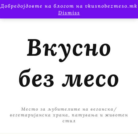
Добредојдовте на блогот на vkusnobezmeso.mk
Dismiss
Вкусно
без месо
Место за љубителите на веганска/
вегетаријанска храна, патувања и животен
стил