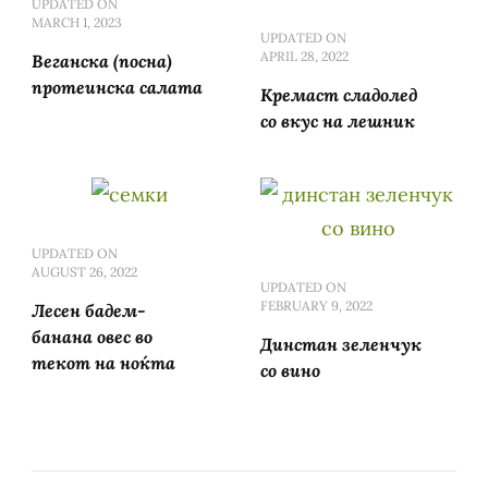
UPDATED ON
MARCH 1, 2023
UPDATED ON
APRIL 28, 2022
Веганска (посна)
протеинска салата
Кремаст сладолед
со вкус на лешник
UPDATED ON
AUGUST 26, 2022
UPDATED ON
FEBRUARY 9, 2022
Лесен бадем-
банана овес во
Динстан зеленчук
текот на ноќта
со вино