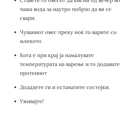
Ставете го овесот да кисни од вечер во
чаша вода за наутро побрзо да ви се
свари.
Чуваниот овес преку ноќ го варите со
млекото
Кога е при крај ја намалувате
температурата на варење и го додавате
протеинот
Додадете ги и останатите состојки.
Уживајте!