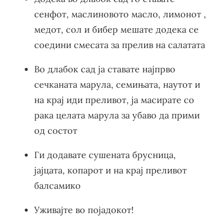
сенфот, маслиновото масло, лимонот ,
медот, сол и бибер мешате додека се
соедини смесата за прелив на салатата
Во длабок сад ја ставате најпрво
сечканата марула, семињата, наутот и
на крај иди преливот, ја масирате со
рака целата марула за убаво да прими
од состот
Ги додавате сушената брусница,
јајцата, копарот и на крај преливот
балсамико
Уживајте во појадокот!