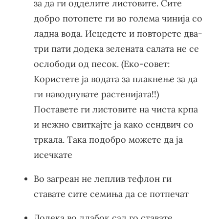
за да ги одделите листовите. Сите
добро потопете ги во голема чинија со
ладна вода. Исцедете и повторете два-
три пати додека зелената салата не се
ослободи од песок. (Еко-совет:
Користете ја водата за плакнење за да
ги наводнувате растенијата!!)
Поставете ги листовите на чиста крпа
и нежно свиткајте ја како сендвич со
тркала. Така подобро можете да ја
исечкате
Во загреан не леплив тефлон ги
ставате сите семиња да се потпечат
Додека во длабок сад го ставате