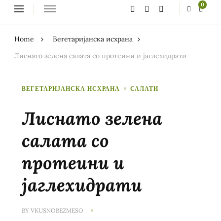
Looking
0
for
Something?
Home
Вегетаријанска исхрана
Лиснато зелена салата со протеини и јаглехидрати
ВЕГЕТАРИЈАНСКА ИСХРАНА
САЛАТИ
Лиснато зелена
салата со
протеини и
јаглехидрати
BY
VKUSNOBEZMESO