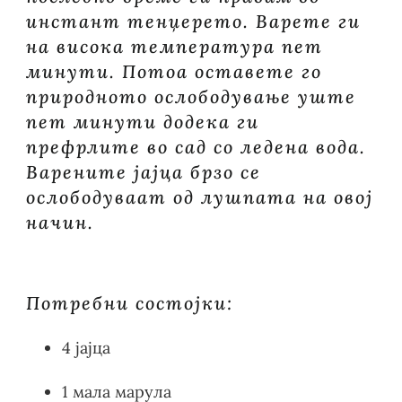
инстант тенџерето. Варете ги
на висока температура пет
минути. Потоа оставете го
природното ослободување уште
пет минути додека ги
префрлите во сад со ледена вода.
Варените јајца брзо се
ослободуваат од лушпата на овој
начин.
Потребни состојки:
4 јајца
1 мала марула