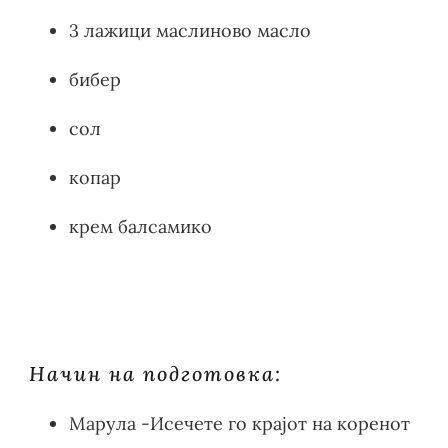
3 лажици маслиново масло
бибер
сол
копар
крем балсамико
Начин на подготовка:
Марула -Исечете го крајот на коренот