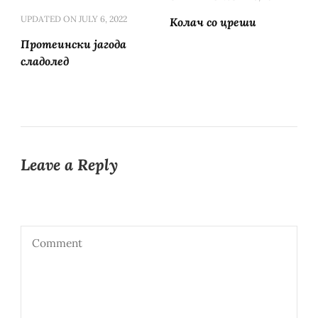
UPDATED ON
JULY 6, 2022
Колач со цреши
Протеински јагода
сладолед
Leave a Reply