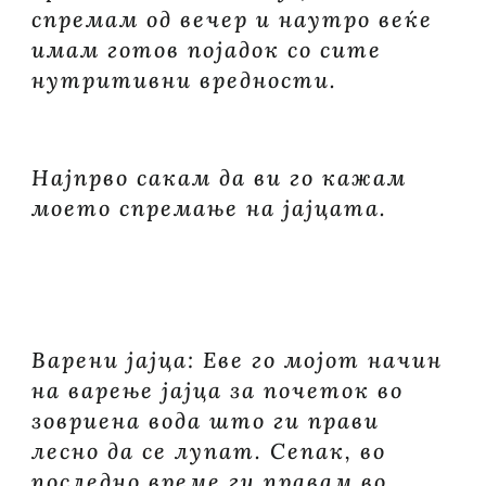
спремам од вечер и наутро веќе
имам готов појадок со сите
нутритивни вредности.
Најпрво сакам да ви го кажам
моето спремање на јајцата.
Варени јајца: Еве го мојот начин
на варење јајца за почеток во
зовриена вода што ги прави
лесно да се лупат. Сепак, во
последно време ги правам во