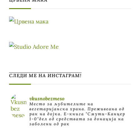
СЛЕДИ МЕ НА ИНСТАГРАМ!
vkusnobezmeso
Место за љубителите на
вегетаријанска храна. Преживеана од
рак на дојка.
E-книга "Смути-Канцер
1-0"дел од средствата за донација на
заболени од рак