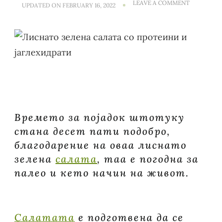
ON
LEAVE A COMMENT
UPDATED ON
FEBRUARY 16, 2022
ЛИСНАТО
ЗЕЛЕНА
САЛАТА
СО
ПРОТЕИН
И
ЈАГЛЕХИД
Времето за појадок штотуку
стана десет пати подобро,
благодарение на оваа лиснато
зелена
салата
, таа е погодна за
палео и кето начин на живот.
Салатата
е подготвена да се