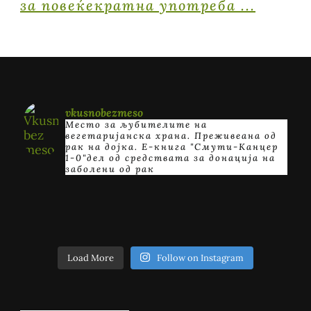
vkusnobezmeso
Место за љубителите на
вегетаријанска храна. Преживеана од
рак на дојка.
E-книга "Смути-Канцер
1-0"дел од средствата за донација на
заболени од рак
Load More
Follow on Instagram