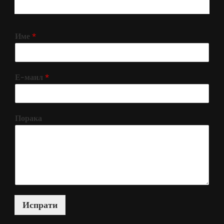
РЕГИСТРИРАЈ СЕ!
Име
*
Е-маил
*
Порака
Испрати