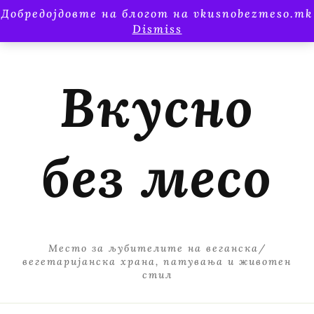
Добредојдовте на блогот на vkusnobezmeso.mk
Dismiss
Вкусно
без месо
Место за љубителите на веганска/
вегетаријанска храна, патувања и животен
стил