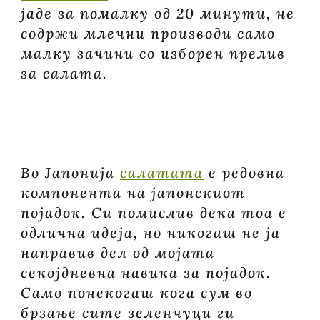
јаде за помалку од 20 минути, не
содржи млечни производи само
малку зачини со изборен прелив
за салата.
Во Јапонија
салатата
е редовна
компонента на јапонскиот
појадок. Си помислив дека тоа е
одлична идеја, но никогаш не ја
направив дел од мојата
секојдневна навика за појадок.
Само понекогаш кога сум во
брзање сите зеленчуци ги