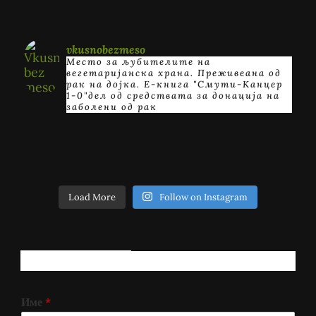
vkusnobezmeso
Место за љубителите на
вегетаријанска храна. Преживеана од
рак на дојка.
E-книга "Смути-Канцер
1-0"дел од средствата за донација на
заболени од рак
Load More
Follow on Instagram
РЕГИСТРИРАЈ СЕ!
Име
*