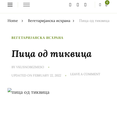
Looking
0
for
Something?
Home
Вегетаријанска исхрана
Пица од тиквица
ВЕГЕТАРИЈАНСКА ИСХРАНА
Пица од тиквица
BY
VKUSNOBEZMESO
ON
LEAVE A COMMENT
UPDATED ON
FEBRUARY 22, 2022
ПИЦА
ОД
ТИКВИЦА