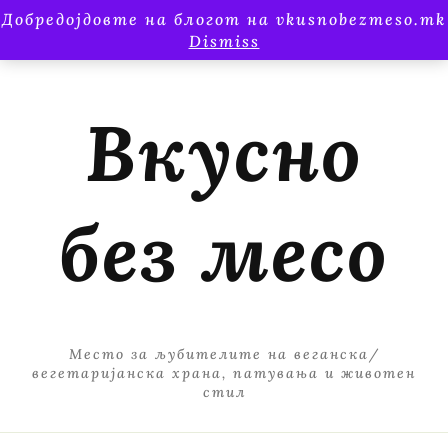
Добредојдовте на блогот на vkusnobezmeso.mk
Dismiss
Вкусно
без месо
Место за љубителите на веганска/
вегетаријанска храна, патувања и животен
стил