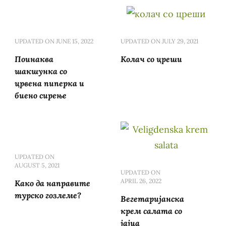
UPDATED ON
JUNE 15, 2022
UPDATED ON
JULY 29, 2021
Поинаква
Колач со цреши
шакшунка со
црвена пиперка и
биено сирење
UPDATED ON
AUGUST 5, 2021
UPDATED ON
APRIL 26, 2022
Како да направите
турско гозлеме?
Вегетаријанска
крем салата со
јајца