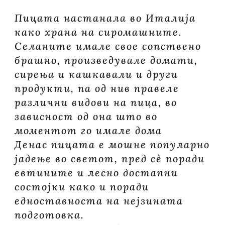
Пицата настанала во Италија
како храна на сиромашните.
Селаните имале свое сопствено
брашно, произведувале домати,
сирења и кашкавали и други
продукти, па од нив правеле
различни видови на пица, во
зависност од она што во
моментот го имале дома
Денас пицата е мошне популарно
јадење во светот, пред сѐ поради
евтините и лесно достапни
состојки како и поради
едноставноста на нејзината
подготовка.