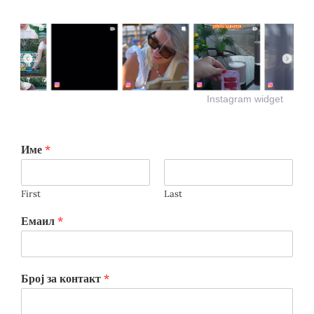
Instagram widget
Име
*
First
Last
Емаил
*
Број за контакт
*