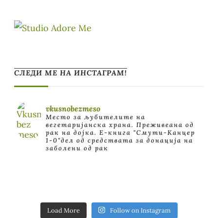
СЛЕДИ МЕ НА ИНСТАГРАМ!
vkusnobezmeso
Место за љубителите на
вегетаријанска храна. Преживеана од
рак на дојка.
E-книга "Смути-Канцер
1-0"дел од средствата за донација на
заболени од рак
Load More
Follow on Instagram