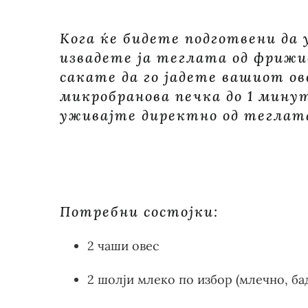
Кога ќе бидете подготвени да 
извадете ја теглата од фрижид
сакате да го јадете вашиот ов
микробранова печка до 1 минут
уживајте директно од теглат
Потребни состојки:
2 чаши овес
2 шолји млеко по избор (млечно, ба