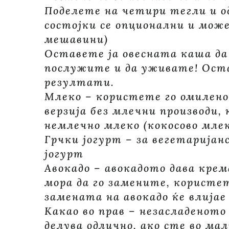
Поделете на четири тегли и од
состојки се опционални и мож
мешавини)
Оставете ја овесната каша да 
послужите и да уживате! Оста
резултати.
Млеко – користете го омилено
верзија без млечни производи
немлечно млеко (кокосово млек
Грчки јогурт – за вегетаријан
јогурт
Авокадо – авокадото дава кре
мора да го замените, користе
замената на авокадо ќе влија
Какао во прав – незасладеното
делува одлично, ако сте во ма