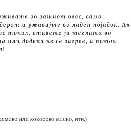
уживате во вашиот овес, само
ерот и уживајте во ладен појадок. Ак
ес топол, ставете ја теглата во
а или додека не се загрее, а потоа
а!
демово или кокосово млеко, итн.)