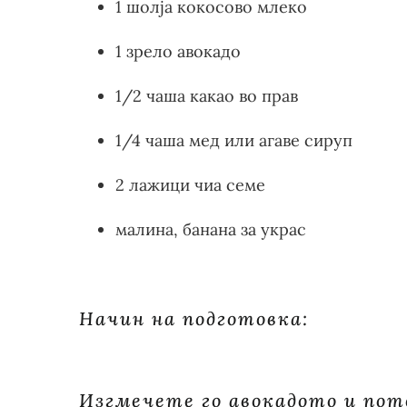
1 шолја кокосово млеко
1 зрело авокадо
1/2 чаша какао во прав
1/4 чаша мед или агаве сируп
2 лажици чиа семе
малина, банана за украс
Начин на подготовка:
Изгмечете го авокадото и пот