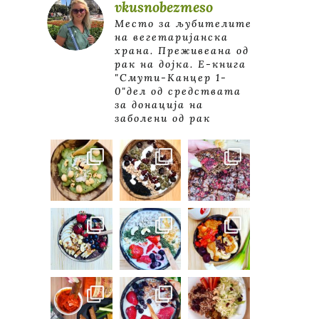
vkusnobezmeso
Место за љубителите
на вегетаријанска
храна. Преживеана од
рак на дојка.
E-книга
"Смути-Канцер 1-
0"дел од средствата
за донација на
заболени од рак