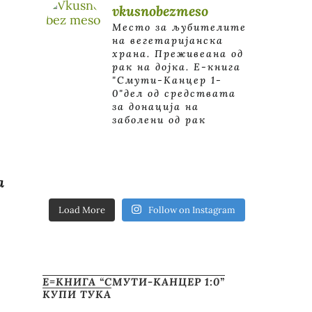
vkusnobezmeso
Место за љубителите
на вегетаријанска
храна. Преживеана од
рак на дојка.
E-книга
"Смути-Канцер 1-
0"дел од средствата
за донација на
заболени од рак
а
Load More
Follow on Instagram
Е=КНИГА “СМУТИ-КАНЦЕР 1:0”
КУПИ ТУКА