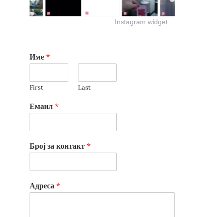
Instagram widget
Име
*
First
Last
Емаил
*
Број за контакт
*
Адреса
*