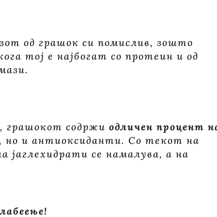
ГРАШОК
азот од грашок си помислив, зошто
кога тој е најбогат со протеин и од
мази.
и, грашокот содржи
одличен процент н
, но и антиоксиданти. Со текот на
а јаглехидрати се намалува, а на
лабеење!