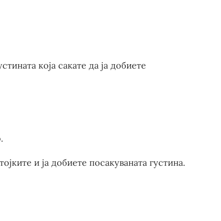
устината која сакате да ја добиете
.
ојките и ја добиете посакуваната густина.