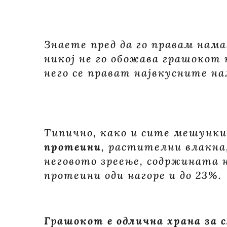
Знаете пред да го правам нам
никој не го обожава грашокот 
него се прават највкусните на
Типично, како и сите мешунк
протеини
, растителни влакна
неговото зреење, содржината н
протеини оди нагоре и до 23%.
Г
р
ашокот е одлична храна за с