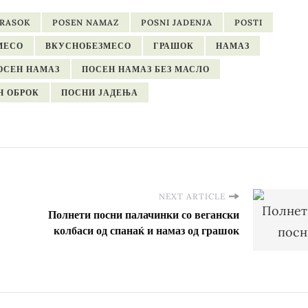
GRASOK
POSEN NAMAZ
POSNI JADENJA
POSTI
МЕСО
ВКУСНОБЕЗМЕСО
ГРАШОК
НАМАЗ
ОСЕН НАМАЗ
ПОСЕН НАМАЗ БЕЗ МАСЛО
Н ОБРОК
ПОСНИ ЈАДЕЊА
NEXT ARTICLE
Полнети посни палачинки со вегански
колбаси од спанаќ и намаз од грашок