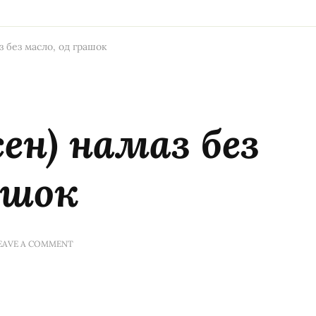
з без масло, од грашок
сен) намаз без
ашок
ON
EAVE A COMMENT
ВЕГАНСКИ
(ПОСЕН)
НАМАЗ
БЕЗ
МАСЛО,
ОД