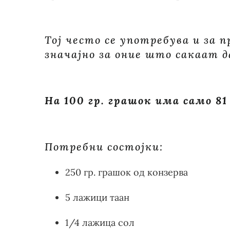
Тој често се употребува и за 
значајно за оние што сакаат д
На 100 гр. грашок има само 81
Потребни состојки:
250 гр. грашок од конзерва
5 лажици таан
1/4 лажица сол