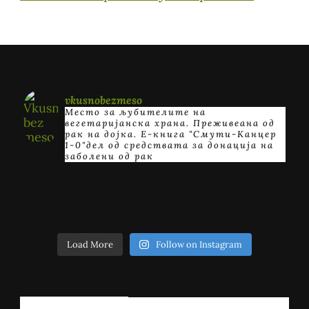
vkusnobezmeso
Место за љубителите на
вегетаријанска храна. Преживеана од
рак на дојка.
E-книга "Смути-Канцер
1-0"дел од средствата за донација на
заболени од рак
Load More
Follow on Instagram
РЕГИСТРИРАЈ СЕ!