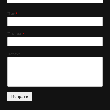
Име
*
Е-маил
*
Порака
Испрати