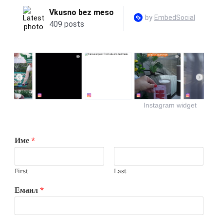
Instagram widget
Име
*
First
Last
Емаил
*