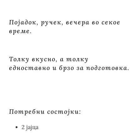
Појадок, ручек, вечера во секое
време.
Толку вкусно, а толку
едноставно и брзо за подготовка.
Ве
Бакалески Brian’s
Потребни состојки:
2 јајца