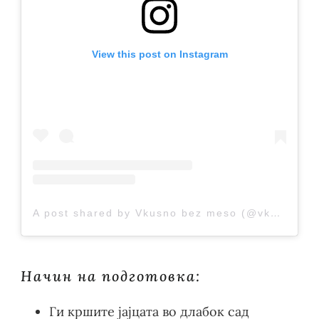
View this post on Instagram
A post shared by Vkusno bez meso (@vkusnobezmeso)
Начин на подготовка:
Ги кршите јајцата во длабок сад