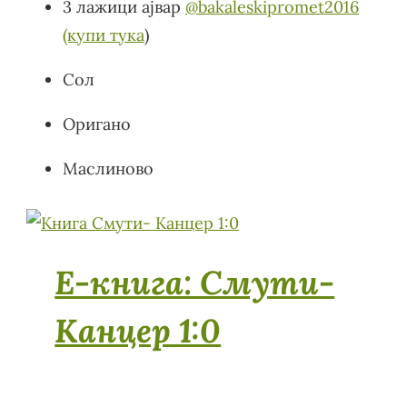
3 лажици ајвар
@bakaleskipromet2016
(купи тука
)
Сол
Оригано
Маслиново
E-книга: Смути-
Канцер 1:0