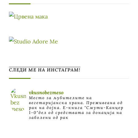
СЛЕДИ МЕ НА ИНСТАГРАМ!
vkusnobezmeso
Место за љубителите на
вегетаријанска храна. Преживеана од
рак на дојка.
E-книга "Смути-Канцер
1-0"дел од средствата за донација на
заболени од рак