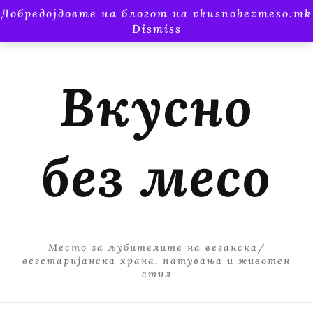
Добредојдовте на блогот на vkusnobezmeso.mk
Dismiss
Вкусно
без месо
Место за љубителите на веганска/
вегетаријанска храна, патувања и животен
стил