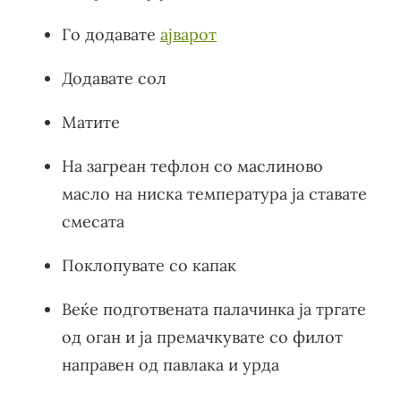
Го додавате
ајварот
Додавате сол
Матите
На загреан тефлон со маслиново
масло на ниска температура ја ставате
смесата
Поклопувате со капак
Веќе подготвената палачинка ја тргате
од оган и ја премачкувате со филот
направен од павлака и урда