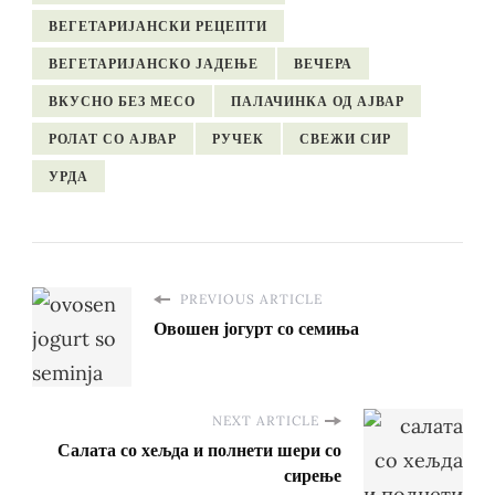
ВЕГЕТАРИЈАНСКИ РЕЦЕПТИ
ВЕГЕТАРИЈАНСКО ЈАДЕЊЕ
ВЕЧЕРА
ВКУСНО БЕЗ МЕСО
ПАЛАЧИНКА ОД АЈВАР
РОЛАТ СО АЈВАР
РУЧЕК
СВЕЖИ СИР
УРДА
PREVIOUS ARTICLE
Овошен јогурт со семиња
NEXT ARTICLE
Салата со хељда и полнети шери со
сирење