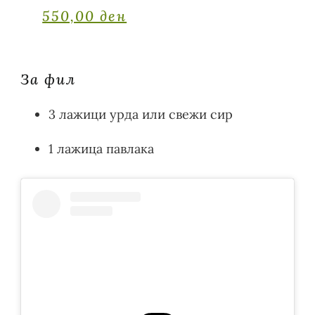
550,00 ден
За фил
3 лажици урда или свежи сир
1 лажица павлака