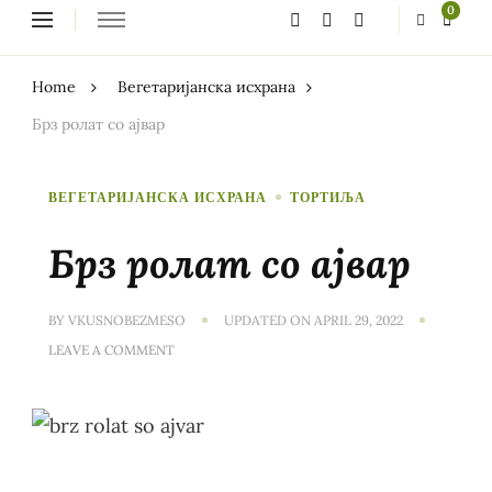
Looking
0
for
Something?
Home
Вегетаријанска исхрана
Брз ролат со ајвар
ВЕГЕТАРИЈАНСКА ИСХРАНА
ТОРТИЉА
Брз ролат со ајвар
BY
VKUSNOBEZMESO
UPDATED ON
APRIL 29, 2022
ON
LEAVE A COMMENT
БРЗ
РОЛАТ
СО
АЈВАР