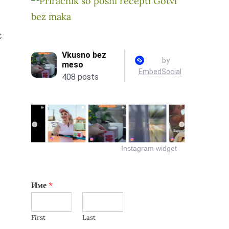
с
Аптека Мента фарм
Instagram widget
Име
*
First
Last