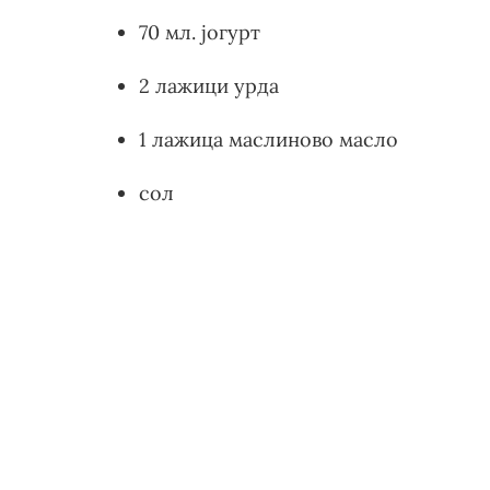
70 мл. јогурт
2 лажици урда
1 лажица маслиново масло
сол