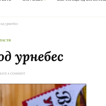
 од урнебес
ПАСТИ
од урнебес
ON
EAVE A COMMENT
ЈУФКИ
ВО
СОС
ОД
УРНЕБЕС