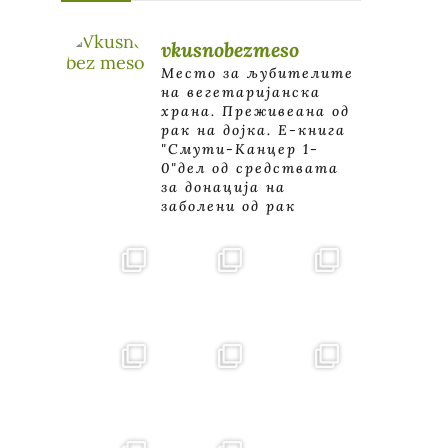
vkusnobezmeso
Место за љубителите
на вегетаријанска
храна. Преживеана од
рак на дојка.
E-книга
"Смути-Канцер 1-
0"дел од средствата
за донација на
заболени од рак