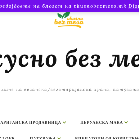
редојдовте на блогот на vkusnobezmeso.mk
Dis
усно без м
лите на веганска/вегетаријанска храна, патувањ
ТАРИЈАНСКА ПРОДАВНИЦА
ПЕРУАНСКА МАКА
E LOVE
ПАТУВАЊА
ВПЕЧАТОЦИ ОД КОРИСТЕЊ