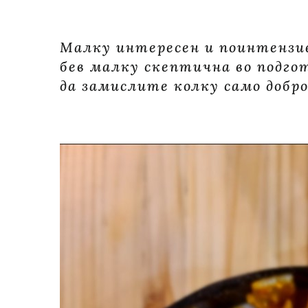
Малку интересен и поинтензиве
бев малку скептична во подго
да замислите колку само добро
Бакалески Brian’s