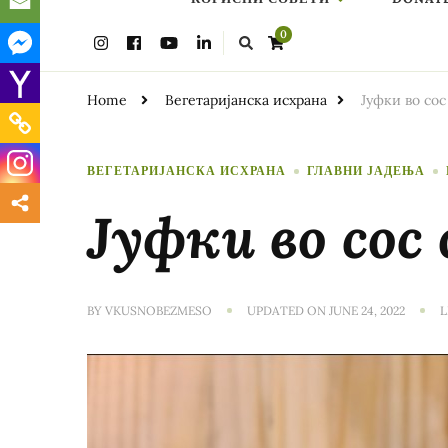
Looking
0
for
Something?
Home
Вегетаријанска исхрана
Јуфки во сос
ВЕГЕТАРИЈАНСКА ИСХРАНА
ГЛАВНИ ЈАДЕЊА
Јуфки во сос 
BY
VKUSNOBEZMESO
UPDATED ON
JUNE 24, 2022
L