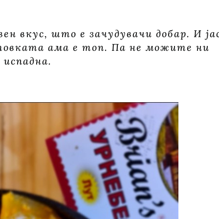
н вкус, што е зачудувачи добар. И ја
товката ама е топ. Па не можите ни
 испадна.