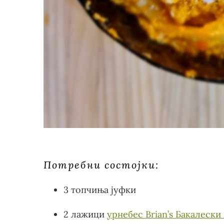
Потребни состојки:
3 топчиња јуфки
2 лажици
урнебес Brian’s Бакалески