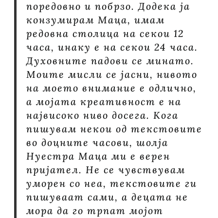
поредовно и побрзо. Додека ја
конзумирам Маца, имам
редовна столица на секои 12
часа, инаку е на секои 24 часа.
Духовните падови се минато.
Моите мисли се јасни, нивото
на моето внимание е одлично,
а мојата креативност е на
највисоко ниво досега. Кога
пишувам некои од текстовите
во доцните часови, шолја
Нуестра Маца ми е верен
пријател. Не се чувствувам
уморен со неа, текстовите ги
пишуваат сами, а децата не
мора да го трпат мојот