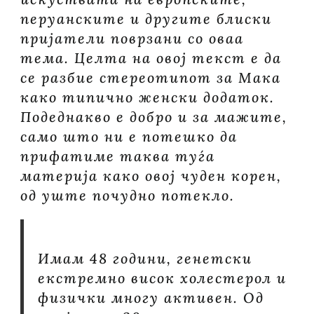
перуанските и другите блиски
пријатели поврзани со оваа
тема. Целта на овој текст е да
се разбие стереотипот за Мака
како типично женски додаток.
Подеднакво е добро и за мажите,
само што ни е потешко да
прифатиме таква туѓа
материја како овој чуден корен,
од уште почудно потекло.
Имам 48 години, генетски
екстремно висок холестерол и
физички многу активен. Од