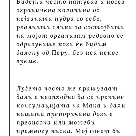
Бидејќи често патував и носев
ограничена количина од
нејзината пудра со себе,
реалната слика за состојбата
на мојот организам редовно се
одразуваше кога ќе бидам
далеку од Перу, без неа некое
време.
Луѓето често ме прашуваат
дали е неопходно да се прекине
консумацијата на Мака и дали
нашата препорачана доза е
превисока или можеби
премногу ниска. Мој совет би