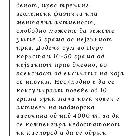
денот, пред тренинг,
зголемена физичка или
ментална активност,
слободно можете да земете
уште 5 грама од нејзиниот
прав. Додека сум во Перу
користам 10-50 грама од
нејзиниот прав дневно, во
зависност од висината на која
се наоѓам. Неопходно е да се
консумираат повеќе од 10
грама црна мака кога човек е
активен на надморска
височина од над 4000 m, за да
се компензира недостатокот
на кислород и да се одржи