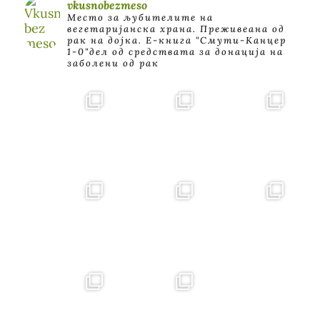
vkusnobezmeso
Место за љубителите на
вегетаријанска храна. Преживеана од
рак на дојка.
E-книга "Смути-Канцер
1-0"дел од средствата за донација на
заболени од рак