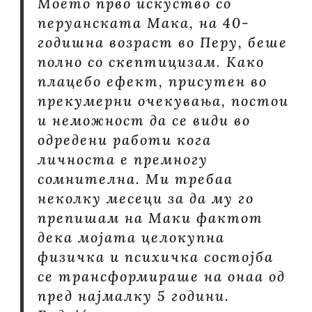
Моето прво искуство со
перуанската Мака, на 40-
годишна возраст во Перу, беше
полно со скептицизам. Како
плацебо ефект, присутен во
прекумерни очекувања, постои
и неможност да се види во
одредени работи кога
личноста е премногу
сомнителна. Ми требаа
неколку месеци за да му го
препишам на Маки фактот
дека мојата целокупна
физичка и психичка состојба
се трансформираше на онаа од
пред најмалку 5 години.