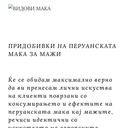
ПЕРУАНС
МАКА
ЗА
МАЖИ
ПРИДОБИВКИ НА ПЕРУАНСКАТА
МАКА ЗА МАЖИ
Ќе се обидам максимално верно
да ви пренесам лични искуства
на клиенти поврзани со
консумирањето и ефектите на
перуанската мака кај мажите,
речиси идентични со
искуствата на европските,