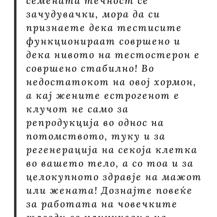
семената течност се
зачудувачки, мора да си
признаете дека тестисите
функционираат совршено и
дека нивото на тестостерон е
совршено стабилно! Во
недостатокот на овој хормон,
а кај жените естрогенот е
клучот не само за
репродукција во однос на
потомството, туку и за
регенерација на секоја клетка
во вашето тело, а со тоа и за
целокупното здравје на мажот
или жената! Дознајте повеќе
за работата на човечките