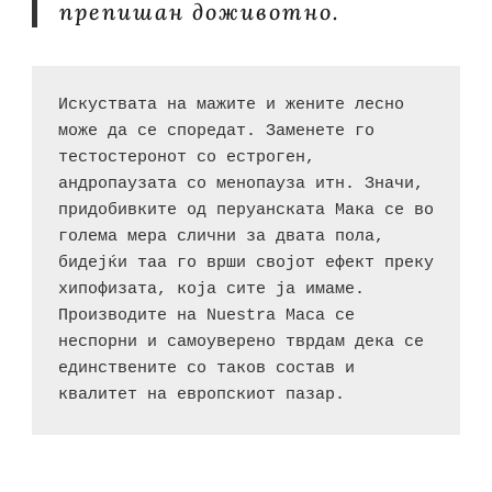
препишан доживотно.
Искуствата на мажите и жените лесно 
може да се споредат. Заменете го 
тестостеронот со естроген, 
андропаузата со менопауза итн. Значи, 
придобивките од перуанската Мака се во 
голема мера слични за двата пола, 
бидејќи таа го врши својот ефект преку 
хипофизата, која сите ја имаме. 
Производите на Nuestra Maca се 
неспорни и самоуверено тврдам дека се 
единствените со таков состав и 
квалитет на европскиот пазар.