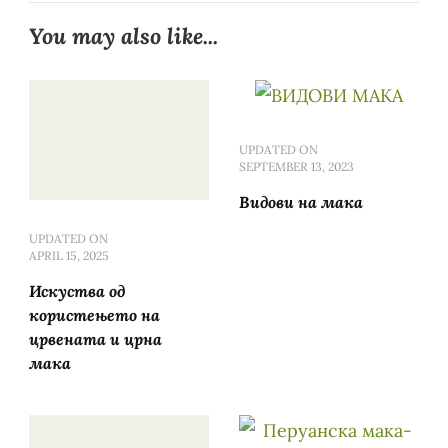
You may also like...
UPDATED ON
SEPTEMBER 13, 2023
Видови на мака
UPDATED ON
APRIL 15, 2025
Искуства од
користењето на
црвената и црна
мака