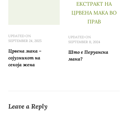
UPDATED ON
UPDATED ON
SEPTEMBER 24, 2025
SEPTEMBER 11, 2024
Црвена мака –
Што е Перуанска
сојузникот на
мака?
секоја жена
Leave a Reply