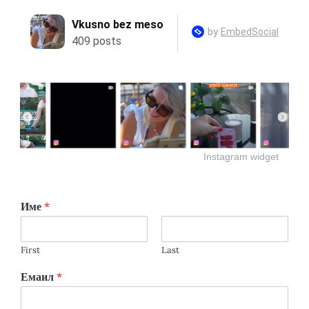
Instagram widget
Име
*
First
Last
Емаил
*