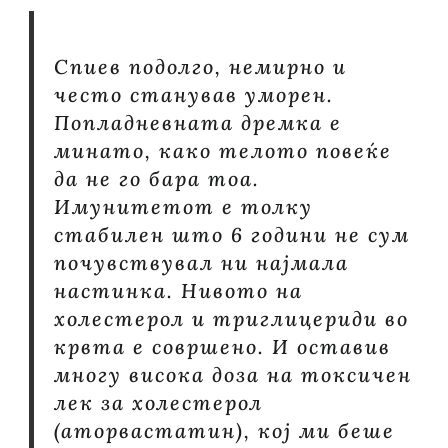
Спиев подолго, немирно и
често станував уморен.
Попладневната дремка е
минато, како телото повеќе
да не го бара тоа.
Имунитетот е толку
стабилен што 6 години не сум
почувствувал ни најмала
настинка. Нивото на
холестерол и триглицериди во
крвта е совршено. И оставив
многу висока доза на токсичен
лек за холестерол
(аторвастатин), кој ми беше