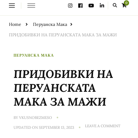
Looking
0
for
Something?
Home
Перуанска Мака
ПРИДОБИВКИ НА ПЕРУАНСКАТА МАКА ЗА МАЖИ
ПЕРУАНСКА МАКА
ПРИДОБИВКИ НА
ПЕРУАНСКАТА
МАКА ЗА МАЖИ
BY
VKUSNOBEZMESO
ON
LEAVE A COMMENT
UPDATED ON
SEPTEMBER 13, 2023
ПРИДОБ
НА