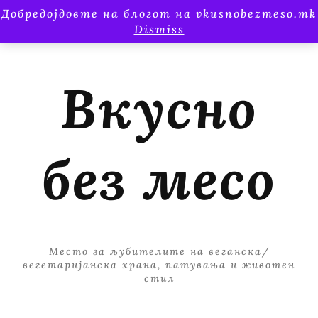
Добредојдовте на блогот на vkusnobezmeso.mk
Dismiss
Вкусно
без месо
Место за љубителите на веганска/
вегетаријанска храна, патувања и животен
стил