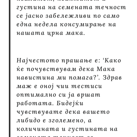
густина на семената течност
се јасно забележливи по само
една недела консумирање на
нашата црна мака.
Најчестото прашање е: ‘Како
ќе почувствувам дека Мака
навистина ми помага?’. Здрав
маж е оној чии тестиси
оптимално си ја вршат
работата. Бидејќи
чувствувате дека вашето
либидо е зголемено, а
количината и густината на