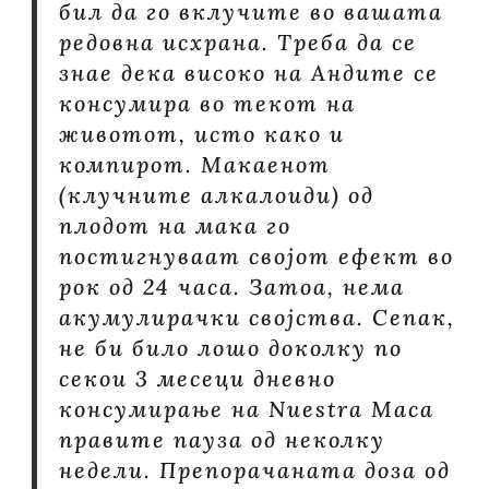
бил да го вклучите во вашата
редовна исхрана. Треба да се
знае дека високо на Андите се
консумира во текот на
животот, исто како и
компирот. Макаенот
(клучните алкалоиди) од
плодот на мака го
постигнуваат својот ефект во
рок од 24 часа. Затоа, нема
акумулирачки својства. Сепак,
не би било лошо доколку по
секои 3 месеци дневно
консумирање на Nuestra Maca
правите пауза од неколку
недели. Препорачаната доза од