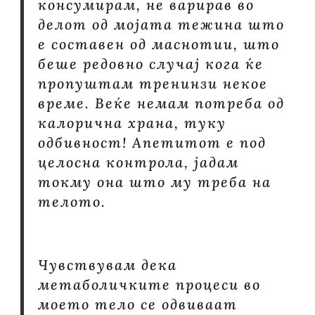
консумирам, не варирав во
делот од мојата тежина што
е составен од маснотии, што
беше редовно случај кога ќе
пропуштам тренинзи некое
време. Веќе немам потреба од
калорична храна, туку
одбивност! Апетитот е под
целосна контрола, јадам
токму она што му треба на
телото.
Чувствувам дека
метаболичките процеси во
моето тело се одвиваат