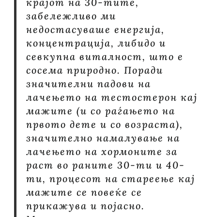
крајот на 30-тите,
забележливо ми
недостасуваше енергија,
концентрација, либидо и
севкупна виталност, што е
сосема природно. Поради
значителни падови на
лачењето на тестостерон кај
мажите (и со раѓањето на
првото дете и со возраста),
значително намалување на
лачењето на хормоните за
раст во раните 30-ти и 40-
ти, процесот на стареење кај
мажите се повеќе се
прикажува и појасно.