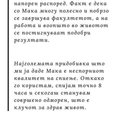
напорен распоред. Факт е дека
со Мака многу полесно и побрзо
се завршува факултетот, а на
работа и воопшто во животот
се постигнуваат подобри
резултати.
Најголемата придобивка што
ми ја даде Мака е неспорниот
квалитет на спиење. Откако
го користам, спијам точно 8
часа и секогаш станувам
совршено одморен, што е
клучот за здрав живот.