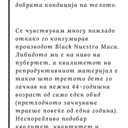
добрата кондиција на телото.
Се чувствувам многу помладо
откако го конзумирав
производот Black Nuestra Maca.
Либидото ми е на ниво на
пубертет, а квалитетот на
репродуктивниот материјал е
таков што третото дете го
зачнав на нежна 44-годишна
возраст од само еден обид
(претходното зачнување
траеше повеќе од една година).
Неспоредливо подобар
квалитет, квантитет и