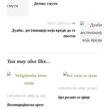
Детокс смути
NEXT ARTICLE
Дуаби.. дестинација која вреди да се
посети
You may also like...
UPDATED ON
APRIL 29, 2022
UPDATED ON
APRIL 26, 2022
Брз ролат со ајвар
Вегетаријанска крем