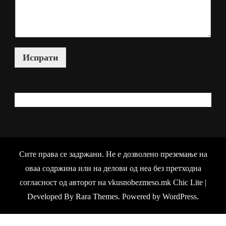
е
Е
-
м
а
и
Испрати
л
КАКО МОЖАМ ДА ВИ ПОМОГНАМ?
Сите права се задржани. Не е дозволено преземање на
оваа содржина или на делови од неа без претходна
согласност од авторот на vkusnobezmeso.mk Chic Lite |
Developed By
Rara Themes
. Powered by
WordPress
.