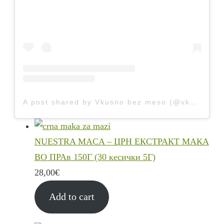
A post shared by Vkusno bez meso (@vkusnobezmeso)
NUESTRA MACA – ЦРН ЕКСТРАКТ МАКА
ВО ПРАв 150Г (30 кесички 5Г)
28,00
€
Add to cart