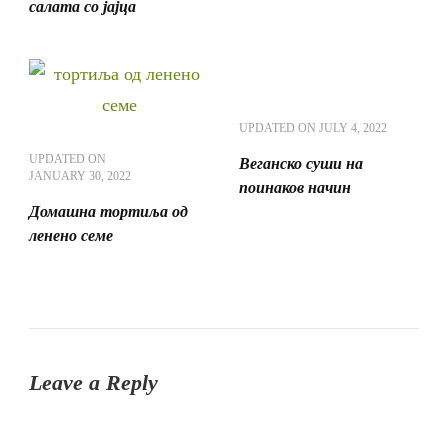
салата со јајца
UPDATED ON
JULY 4, 2022
UPDATED ON
Веганско суши на
JANUARY 30, 2022
поинаков начин
Домашна тортиља од
ленено семе
Leave a Reply