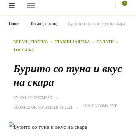
Looking
0
for
Something?
Home
Веган ( посно)
Бурито со туна и вкус на скара
ВЕГАН ( ПОСНО)
ГЛАВНИ ЈАДЕЊА
САЛАТИ
ТОРТИЉА
Бурито со туна и вкус
на скара
BY
VKUSNOBEZMESO
ON
LEAVE A COMMENT
UPDATED ON
NOVEMBER 14, 2023
БУРИТО
СО
ТУНА
И
ВКУС