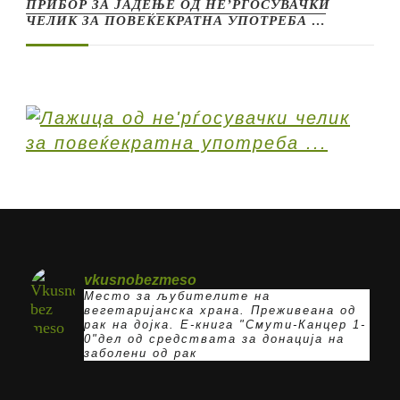
ПРИБОР ЗА ЈАДЕЊЕ ОД НЕ’РЃОСУВАЧКИ
ЧЕЛИК ЗА ПОВЕЌЕКРАТНА УПОТРЕБА …
vkusnobezmeso
Место за љубителите на
вегетаријанска храна. Преживеана од
рак на дојка.
E-книга "Смути-Канцер 1-
0"дел од средствата за донација на
заболени од рак