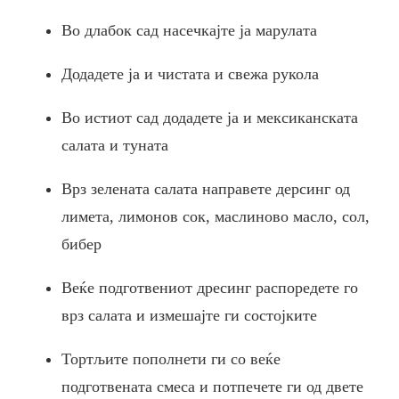
Во длабок сад насечкајте ја марулата
Додадете ја и чистата и свежа рукола
Во истиот сад додадете ја и мексиканската
салата и туната
Врз зелената салата направете дерсинг од
лимета, лимонов сок, маслиново масло, сол,
бибер
Веќе подготвениот дресинг распоредете го
врз салата и измешајте ги состојките
Тортљите пополнети ги со веќе
подготвената смеса и потпечете ги од двете