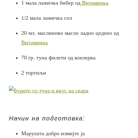
1 мала лажичка бибер од
Витаминка
1/2 мала лажичка сол
20 мл. маслиново масло ладно цедено од
Витаминка
70 гр. туна филети од конзерва
2 тортиљи
Начин на подготовка:
Марулата добро измијте ја