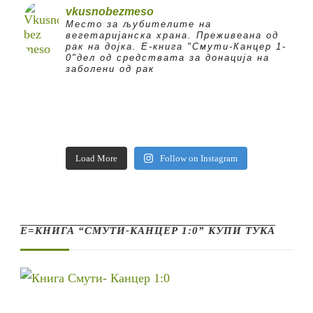
vkusnobezmeso
Место за љубителите на
вегетаријанска храна. Преживеана од
рак на дојка.
E-книга "Смути-Канцер 1-
0"дел од средствата за донација на
заболени од рак
Load More
Follow on Instagram
Е=КНИГА “СМУТИ-КАНЦЕР 1:0” КУПИ ТУКА