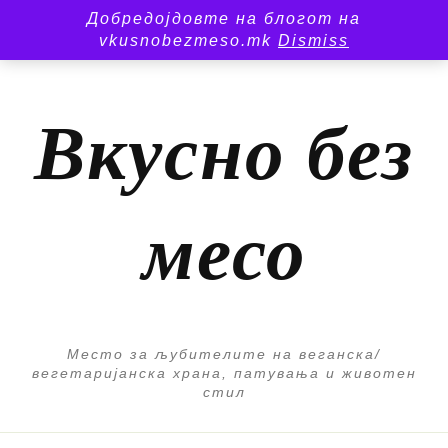
Добредојдовте на блогот на
vkusnobezmeso.mk
Dismiss
Вкусно без
месо
Место за љубителите на веганска/
вегетаријанска храна, патувања и животен
стил