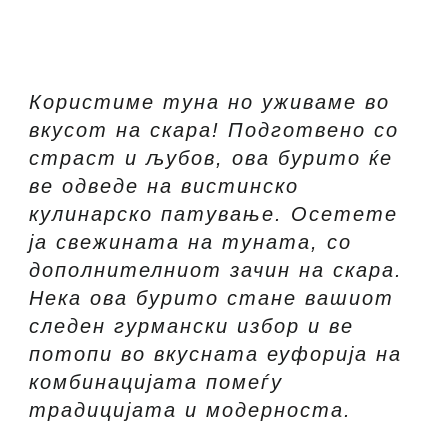
НА
СКАРА
Користиме туна но уживаме во
вкусот на скара! Подготвено со
страст и љубов, ова бурито ќе
ве одведе на вистинско
кулинарско патување. Осетете
ја свежината на туната, со
дополнителниот зачин на скара.
Нека ова бурито стане вашиот
следен гурмански избор и ве
потопи во вкусната еуфорија на
комбинацијата помеѓу
традицијата и модерноста.