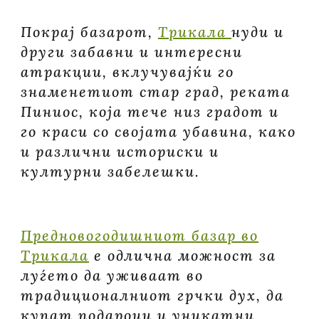
Покрај базарот,
Трикала
нуди и
други забавни и интересни
атракции, вклучувајќи го
знаменетиот стар град, реката
Пиниос, која тече низ градот и
го краси со својата убавина, како
и различни историски и
културни забелешки.
Предновогодишниот базар во
Трикала
е одлична можност за
луѓето да уживаат во
традиционалниот грчки дух, да
купат подароци и уникатни