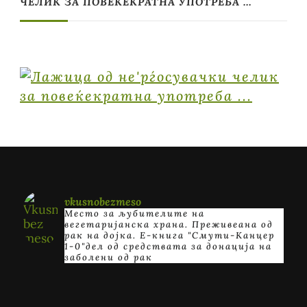
ЧЕЛИК ЗА ПОВЕЌЕКРАТНА УПОТРЕБА …
vkusnobezmeso
Место за љубителите на
вегетаријанска храна. Преживеана од
рак на дојка.
E-книга "Смути-Канцер
1-0"дел од средствата за донација на
заболени од рак