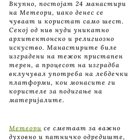
Вкупно, постојат 24 манастири
на Метеори, иако денес се
чуваат и користат само шест.
Секој од нив нуди уникатнo
архитектонскo и религиознo
искуство. Манастирите биле
изградени на тежок пристапен
терен, а процесот на изградба
вклучувал употреба на лебдечки
платформи, кои монасите ги
користеле за подигање на
материјалите.
Метеори
се сметаат за важно
духовно и патничко одредиште,