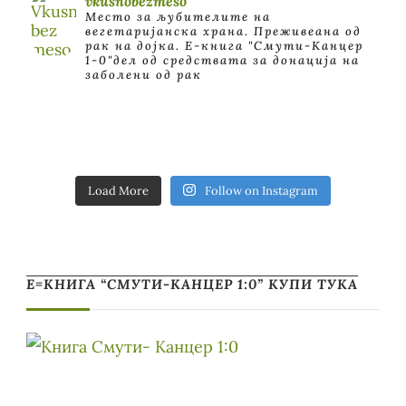
vkusnobezmeso
Место за љубителите на
вегетаријанска храна. Преживеана од
рак на дојка.
E-книга "Смути-Канцер
1-0"дел од средствата за донација на
заболени од рак
Load More
Follow on Instagram
Е=КНИГА “СМУТИ-КАНЦЕР 1:0” КУПИ ТУКА