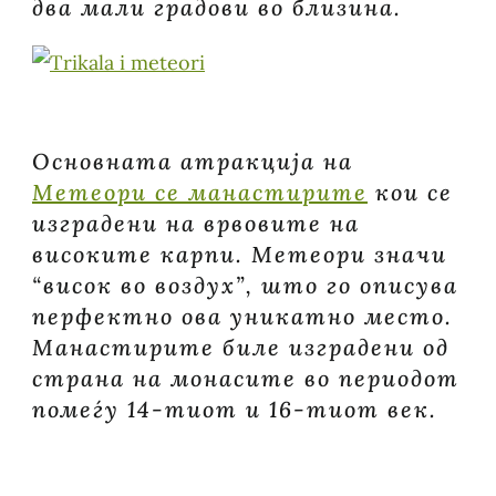
два мали градови во близина.
Основната атракција на
Метеори се манастирите
кои се
изградени на врвовите на
високите карпи. Метеори значи
“висок во воздух”, што го описува
перфектно ова уникатно место.
Манастирите биле изградени од
страна на монасите во периодот
помеѓу 14-тиот и 16-тиот век.