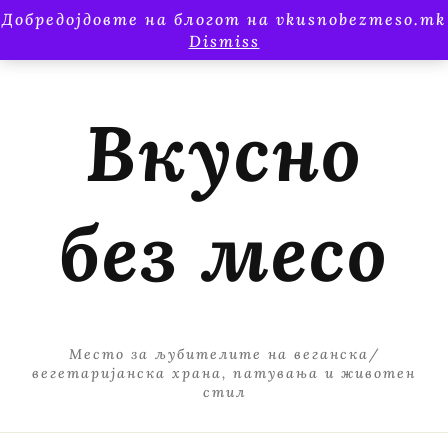
Добредојдовте на блогот на vkusnobezmeso.mk
Dismiss
Вкусно
без месо
Место за љубителите на веганска/
вегетаријанска храна, патувања и животен
стил