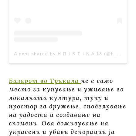
A post shared by H R I S T I N A 13 (@h_r_i_s_t_i_n_a_1_3)
Базарот во Трикала
не е само
место за купување и уживање во
локалната култура, туку и
простор за дружење, споделување
на радоста и создавање на
спомени. Ова доживување на
украсени и убави декорации ја