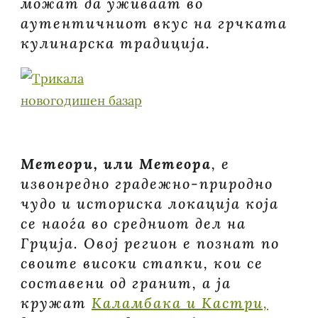
можат да уживаат во
аутентичниот вкус на грчката
кулинарска традиција.
Метеори, или Метеора
, е
извонредно градежно-природно
чудо и историска локација која
се наоѓа во средниот дел на
Грција. Овој регион е познат по
своите високи стапки, кои се
составени од гранит, а ја
кружат
Каламбака и Кастри,