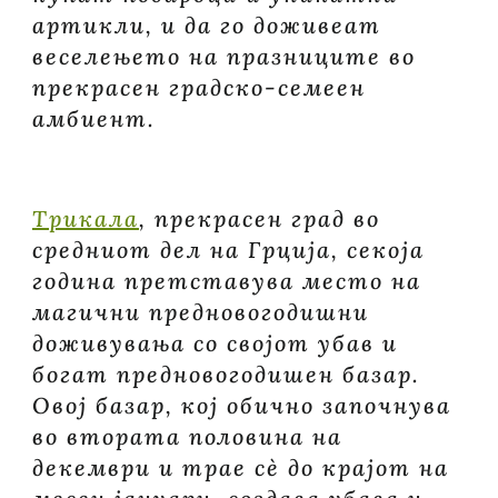
артикли, и да го доживеат
веселењето на празниците во
прекрасен градско-семеен
амбиент.
Трикала
, прекрасен град во
средниот дел на Грција, секоја
година претставува место на
магични предновогодишни
доживувања со својот убав и
богат предновогодишен базар.
Овој базар, кој обично започнува
во втората половина на
декември и трае сè до крајот на