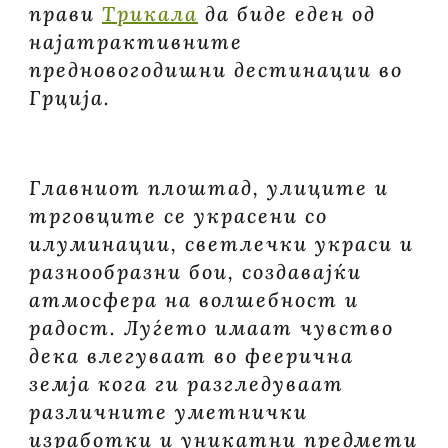
прави
Трикала
да биде еден од
најатрактивните
предновогодишни дестинации во
Грција.
Главниот плоштад, улиците и
трговците се украсени со
илуминации, светлечки украси и
разнообразни бои, создавајќи
атмосфера на волшебност и
радост. Луѓето имаат чувство
дека влегуваат во феерична
земја кога ги разгледуваат
различните уметнички
изработки и уникатни предмети