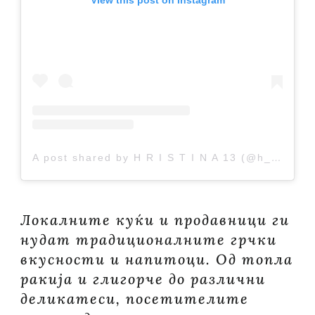
View this post on Instagram
A post shared by H R I S T I N A 13 (@h_r_i_s_t_i_n_a_1_3)
Локалните куќи и продавници ги
нудат традиционалните грчки
вкусности и напитоци. Од топла
ракија и глигорче до различни
деликатеси, посетителите