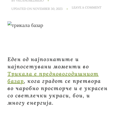
BY
VKUSNOBEZMESO
ON
LEAVE A COMMENT
UPDATED ON
NOVEMBER 30, 2023
ТРИКАЛА
И
МЕТЕОР
ВО
СЕЗОНА
НА
ПРЕДНО
БАЗАР!
Еден од најпознатите и
најпосетувани моменти во
Трикала е предновогодишниот
базар
, кога градот се претвора
во чаробно просторче и е украсен
со светлечки украси, бои, и
многу енергија.