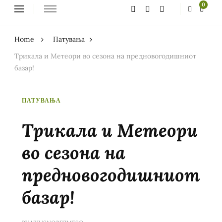
Looking
0
for
Something?
Home
Патувања
Трикала и Метеори во сезона на предновогодишниот
базар!
ПАТУВАЊА
Трикала и Метеори
во сезона на
предновогодишниот
базар!