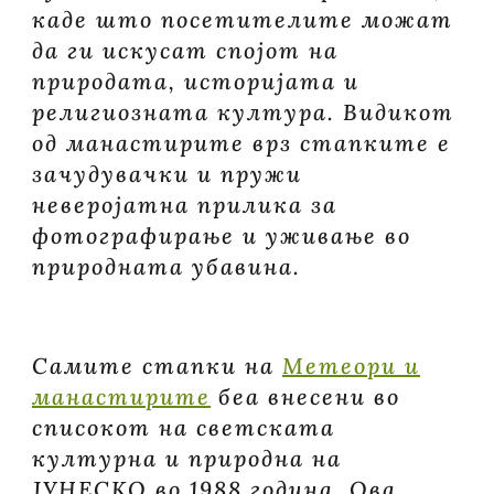
каде што посетителите можат
да ги искусат спојот на
природата, историјата и
религиозната култура. Видикот
од манастирите врз стапките е
зачудувачки и пружи
неверојатна прилика за
фотографирање и уживање во
природната убавина.
Самите стапки на
Метеори и
манастирите
беа внесени во
списокот на светската
културна и природна на
ЈУНЕСКО во 1988 година. Ова