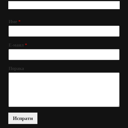
РЕГИСТРИРАЈ СЕ!
Име
*
Е-маил
*
Порака
Испрати