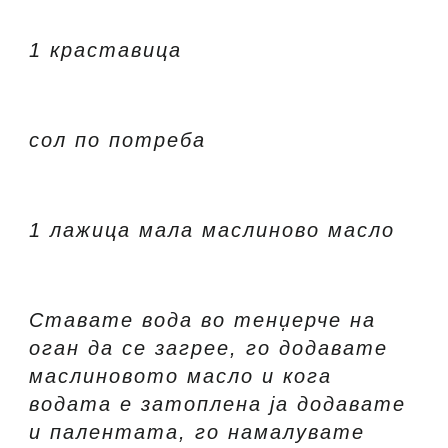
1 краставица
сол по потреба
1 лажица мала маслиново масло
Ставате вода во тенџерче на
оган да се загрее, го додавате
маслиновото масло и кога
водата е затоплена ја додавате
и палентата, го намалувате