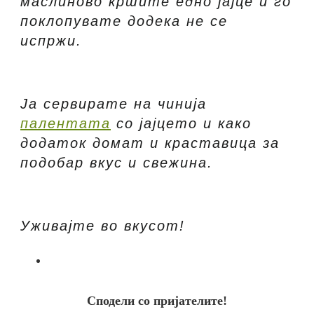
маслиново кршите едно јајце и го
поклопувате додека не се
испржи.
Ја сервирате на чинија
палентата
со јајцето и како
додаток домат и краставица за
подобар вкус и свежина.
Уживајте во вкусот!
Сподели со пријателите!