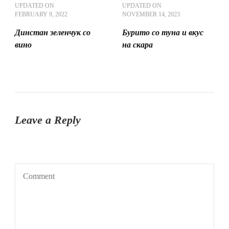
UPDATED ON
UPDATED ON
FEBRUARY 9, 2022
NOVEMBER 14, 2023
Динстан зеленчук со
Бурито со туна и вкус
вино
на скара
Leave a Reply