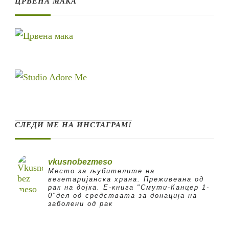
ЦРВЕНА МАКА
СЛЕДИ МЕ НА ИНСТАГРАМ!
vkusnobezmeso
Место за љубителите на
вегетаријанска храна. Преживеана од
рак на дојка.
E-книга "Смути-Канцер 1-
0"дел од средствата за донација на
заболени од рак