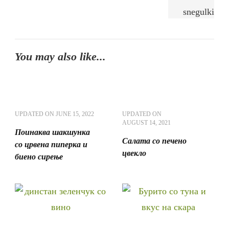
You may also like...
UPDATED ON
JUNE 15, 2022
UPDATED ON
AUGUST 14, 2021
Поинаква шакшунка
Салата со печено
со црвена пиперка и
цвекло
биено сирење