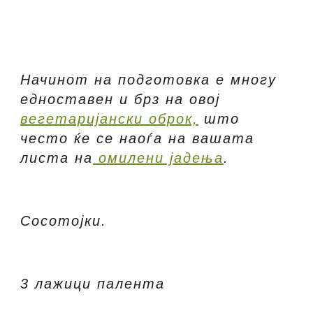
Начинот на подготовка е многу
едноставен и брз на овој
вегетаријански оброк,
што
често ќе се наоѓа на вашата
листа на
омилени јадења
.
Сосотојки.
3 лажици палента