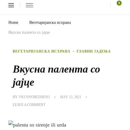
Looking
0
for
Something?
Home
Вегетаријанска исхрана
Вкусна палента со јајце
ВЕГЕТАРИЈАНСКА ИСХРАНА
ГЛАВНИ ЈАДЕЊА
Вкусна палента со
јајце
BY
VKUSNOBEZMESO
MAY 12, 2021
ON
LEAVE A COMMENT
ВКУСНА
ПАЛЕНТА
СО
ЈАЈЦЕ