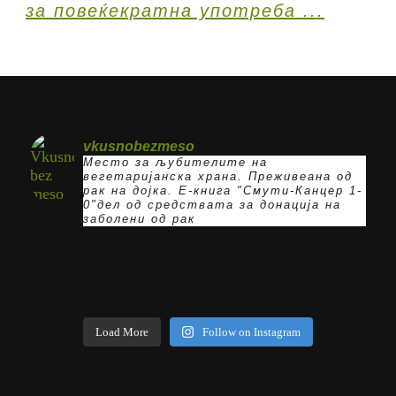
vkusnobezmeso
Место за љубителите на
вегетаријанска храна. Преживеана од
рак на дојка.
E-книга "Смути-Канцер 1-
0"дел од средствата за донација на
заболени од рак
Load More
Follow on Instagram