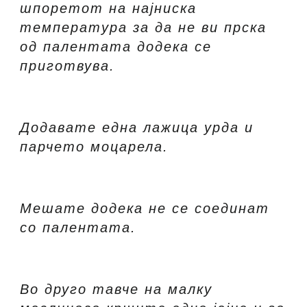
шпоретот на најниска
температура за да не ви прска
од палентата додека се
приготвува.
Додавате една лажица урда и
парчето моцарела.
Мешате додека не се соединат
со палентата.
Во друго тавче на малку