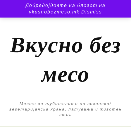
Добредојдовте на блогот на
vkusnobezmeso.mk
Dismiss
Вкусно без
месо
Место за љубителите на веганска/
вегетаријанска храна, патувања и животен
стил