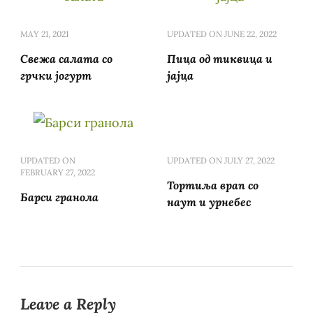
MAY 21, 2021
UPDATED ON
JUNE 22, 2022
Свежа салата со
Пица од тиквица и
грчки јогурт
јајца
UPDATED ON
UPDATED ON
JULY 27, 2022
FEBRUARY 27, 2022
Тортиља врап со
Барси гранола
наут и урнебес
Leave a Reply