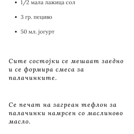
1/2 мала лажица сол
3 гр. пециво
50 мл. јогурт
Сите состојки се мешаат заедно
и се формира смеса за
палачинките.
Се печат на загреан тефлон за
палачинки намрсен со маслиново
масло.