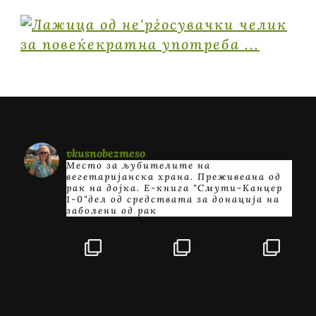
vkusnobezmeso
Место за љубителите на
вегетаријанска храна. Преживеана од
рак на дојка.
E-книга "Смути-Канцер
1-0"дел од средствата за донација на
заболени од рак