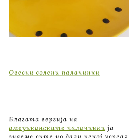
Овесни солени палачинки
Благата верзија на
американските палачинки
ја
знаеме сите но дали некој успеал