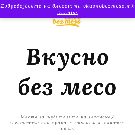
Добредојдовте на блогот на vkusnobezmeso.mk
Dismiss
Вкусно
без месо
Место за љубителите на веганска/
вегетаријанска храна, патувања и животен
стил