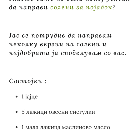
да направи
солени за појадок
?
Јас се потрудив да направам
неколку верзии на солени и
најдобрата ја споделувам со вас.
Состојки :
1 јајце
5 лажици овесни снегулки
1 мала лажица маслиново масло