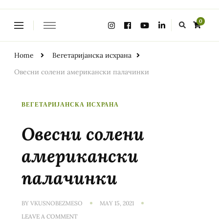
Looking
0
for
Something?
Home
Вегетаријанска исхрана
Овесни солени американски палачинки
ВЕГЕТАРИЈАНСКА ИСХРАНА
Овесни солени
американски
палачинки
BY
VKUSNOBEZMESO
MAY 15, 2021
ON
LEAVE A COMMENT