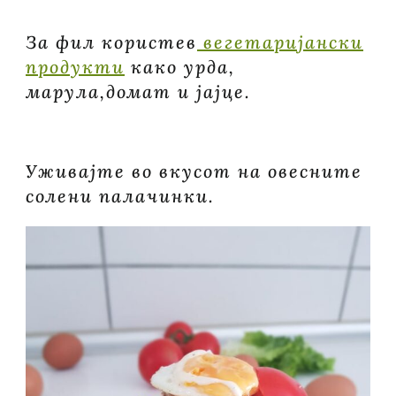
За фил користев
вегетаријански
продукти
како урда,
марула,домат и јајце.
Уживајте во вкусот на овесните
солени палачинки.