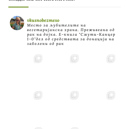
vkusnobezmeso
Место за љубителите на
вегетаријанска храна. Преживеана од
рак на дојка.
E-книга "Смути-Канцер
1-0"дел од средствата за донација на
заболени од рак