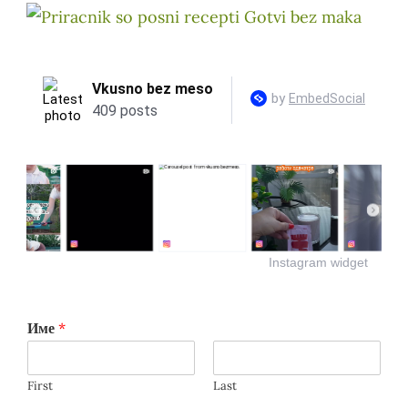
Instagram widget
Име
*
First
Last