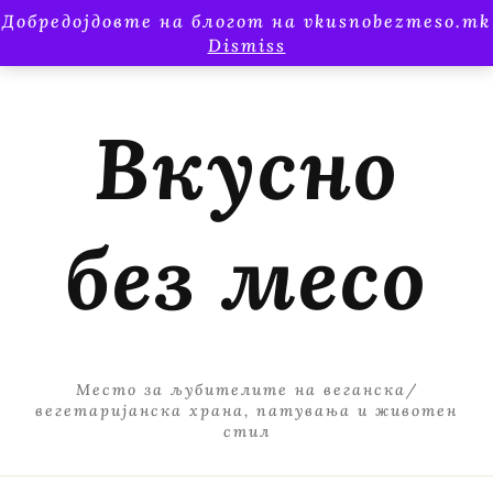
Добредојдовте на блогот на vkusnobezmeso.mk
Dismiss
Вкусно
без месо
Место за љубителите на веганска/
вегетаријанска храна, патувања и животен
стил