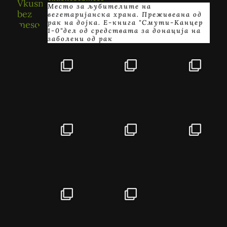
Место за љубителите на
вегетаријанска храна. Преживеана од
рак на дојка.
E-книга "Смути-Канцер
1-0"дел од средствата за донација на
заболени од рак