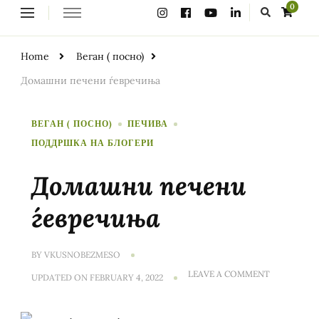
Looking
0
for
Something?
Home
Веган ( посно)
Домашни печени ѓевречиња
ВЕГАН ( ПОСНО)
ПЕЧИВА
ПОДДРШКА НА БЛОГЕРИ
Домашни печени
ѓевречиња
BY
VKUSNOBEZMESO
ON
LEAVE A COMMENT
UPDATED ON
FEBRUARY 4, 2022
ДОМАШНИ
ПЕЧЕНИ
ЃЕВРЕЧИЊ