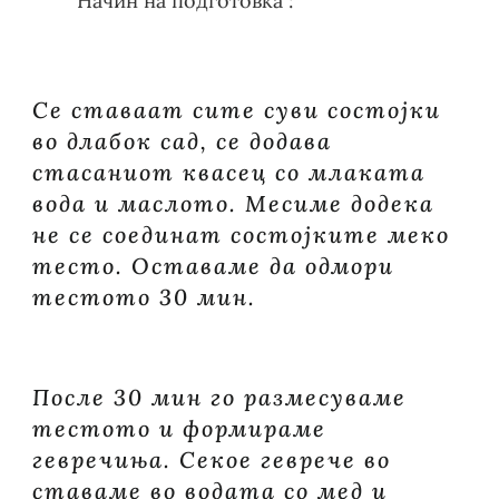
Начин на подготовка :
Се ставаат сите суви состојки
во длабок сад, се додава
стасаниот квасец со млаката
вода и маслото. Месиме додека
не се соединат состојките меко
тесто. Оставаме да одмори
тестото 30 мин.
После 30 мин го размесуваме
тестото и формираме
гевречиња. Секое геврече во
ставаме во водата со мед и