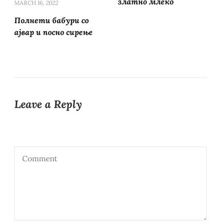
златно млеко
MARCH 16, 2022
Полнети бабури со
ајвар и посно сирење
Leave a Reply