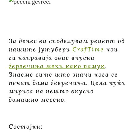
За денес ви споделувам рецепт од
нашите јутубери
CrafTime
кои
ги направија овие вкусни
ѓервечиња меки како памук
.
Знаеме сите што значи кога се
печат дома ѓевречиња. Цела куќа
мириса на нешто вкусно
домашно месено.
Состојки: