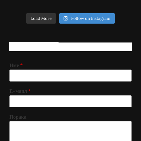
Load More
Follow on Instagram
РЕГИСТРИРАЈ СЕ!
Име
*
Е-маил
*
Порака