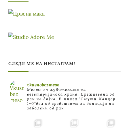
СЛЕДИ МЕ НА ИНСТАГРАМ!
vkusnobezmeso
Место за љубителите на
вегетаријанска храна. Преживеана од
рак на дојка.
E-книга "Смути-Канцер
1-0"дел од средствата за донација на
заболени од рак