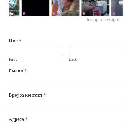
Instagram widget
Име
*
First
Last
Емаил
*
Број за контакт
*
Адреса
*