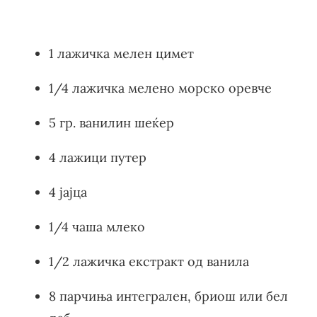
1 лажичка мелен цимет
1/4 лажичка мелено морско оревче
5 гр. ванилин шеќер
4 лажици путер
4 јајца
1/4 чаша млеко
1/2 лажичка екстракт од ванила
8 парчиња интегрален, бриош или бел