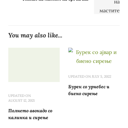
You may also like...
UPDATED ON
JULY 5, 2022
Бурек со урнебес и
биено сирење
UPDATED ON
AUGUST 12, 2021
Полнето авокадо со
калинка и сирење