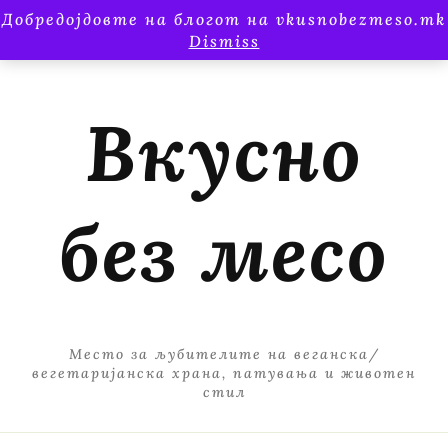
Добредојдовте на блогот на vkusnobezmeso.mk
Dismiss
Вкусно
без месо
Место за љубителите на веганска/
вегетаријанска храна, патувања и животен
стил