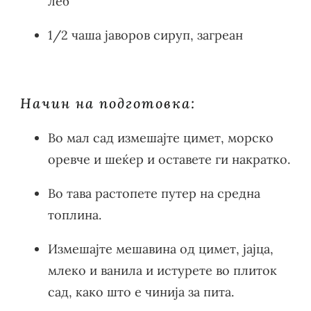
леб
1/2 чаша јаворов сируп, загреан
Начин на подготовка:
Во мал сад измешајте цимет, морско
оревче и шеќер и оставете ги накратко.
Во тава растопете путер на средна
топлина.
Измешајте мешавина од цимет, јајца,
млеко и ванила и истурете во плиток
сад, како што е чинија за пита.