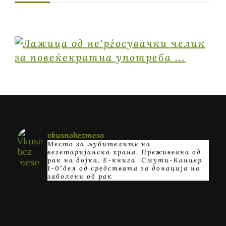
vkusnobezmeso
Место за љубителите на
вегетаријанска храна. Преживеана од
рак на дојка.
E-книга "Смути-Канцер
1-0"дел од средствата за донација на
заболени од рак