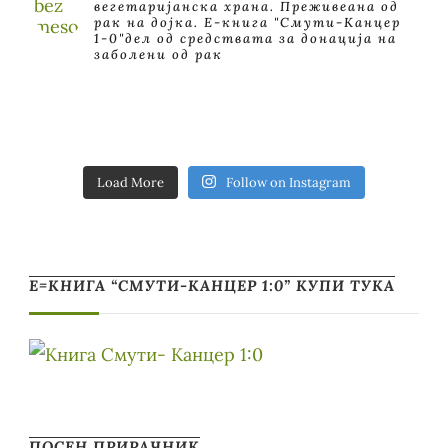
вегетаријанска храна. Преживеана од
рак на дојка.
E-книга "Смути-Канцер
1-0"дел од средствата за донација на
заболени од рак
Load More
Follow on Instagram
Е=КНИГА “СМУТИ-КАНЦЕР 1:0” КУПИ ТУКА
ПОСЕН ПРИРАЧНИК