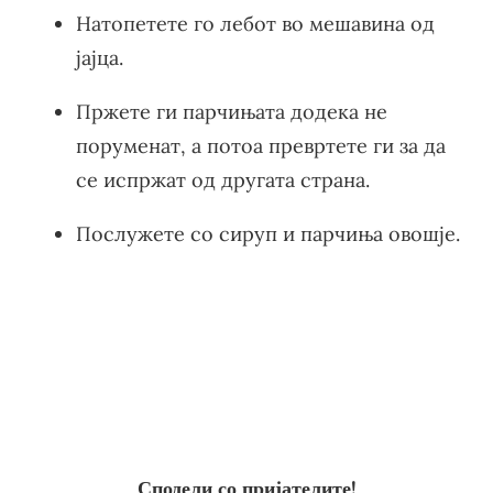
Натопетете го лебот во мешавина од
јајца.
Пржете ги парчињата додека не
поруменат, а потоа превртете ги за да
се испржат од другата страна.
Послужете со сируп и парчиња овошје.
Сподели со пријателите!