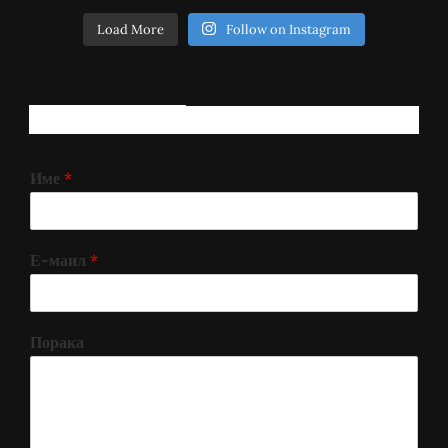
Load More
Follow on Instagram
РЕГИСТРИРАЈ СЕ!
Име
*
Е-маил
*
Порака