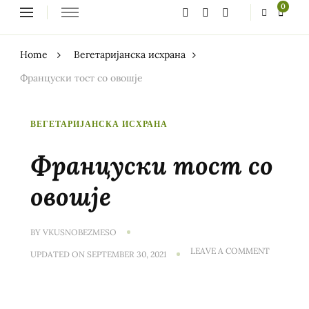
Looking
0
for
Something?
Home
Вегетаријанска исхрана
Француски тост со овошје
ВЕГЕТАРИЈАНСКА ИСХРАНА
Француски тост со
овошје
BY
VKUSNOBEZMESO
ON
LEAVE A COMMENT
UPDATED ON
SEPTEMBER 30, 2021
ФРАНЦУ
ТОСТ
СО
ОВОШЈЕ