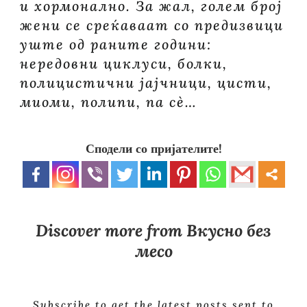
и хормонално. За жал, голем број
жени се среќаваат со предизвици
уште од раните години:
нередовни циклуси, болки,
полицистични јајчници, цисти,
миоми, полипи, па сè…
Сподели со пријателите!
Discover more from Вкусно без
месо
Subscribe to get the latest posts sent to