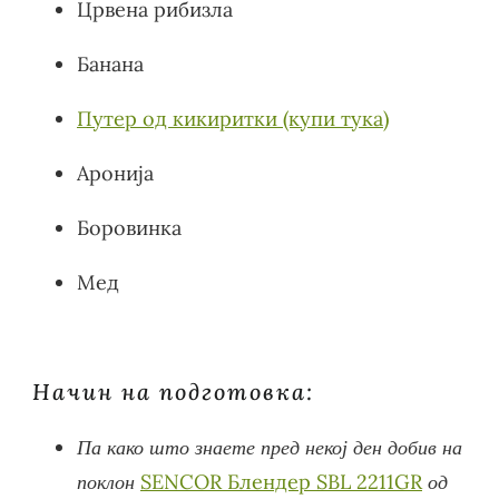
Црвена рибизла
Банана
Путер од кикиритки (купи тука)
Аронија
Боровинка
Мед
Начин на подготовка:
Па како што знаете пред некој ден добив на
поклон
SENCOR Блендер SBL 2211GR
од