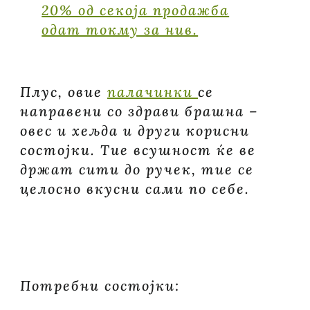
20% од секоја продажба
одат токму за нив.
Плус, овие
палачинки
се
направени со здрави брашна –
овес и хељда и други корисни
состојки. Тие всушност ќе ве
држат сити до ручек, тие се
целосно вкусни сами по себе.
Ве
Бакалески Brian’s
Потребни состојки: