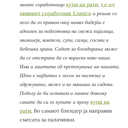
моите соработници
купи на рати
,
т.е од
нивниот соработник Елипсо
и решив со
него да го правам овој намаз бидејќи е
идеален за подготовка на свежи пијалаци,
милкшејк, коктели, супи, салци, сосови и
бебешка храна. Садот за блендирање може
да се отстрани да се кориски како чаша.
Има и заштита од претекување на чашата.
Што е најбитно е лесен за чистење и
одржување, може и во машина за садови.
Подолу ќе би оставам и линкче доколку
сакате да си го купите и преку
купи на
рати.
Во самиот блендер ја направив
смесата за палачинки.