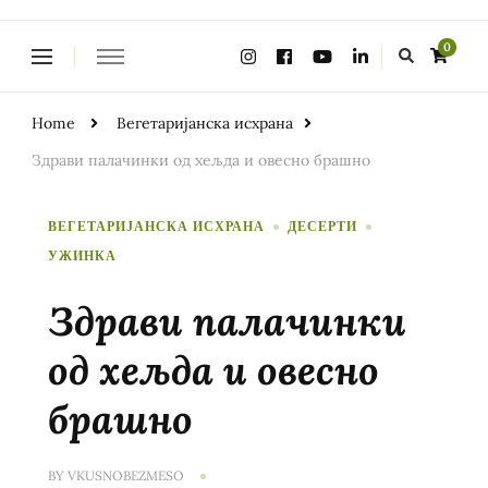
Looking
0
for
Something?
Home
Вегетаријанска исхрана
Здрави палачинки од хељда и овесно брашно
ВЕГЕТАРИЈАНСКА ИСХРАНА
ДЕСЕРТИ
УЖИНКА
Здрави палачинки
од хељда и овесно
брашно
BY
VKUSNOBEZMESO