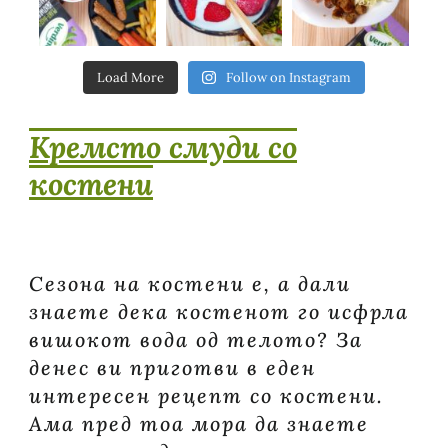
Load More
Follow on Instagram
Кремсто смуди со
костени
Сезона на костени е, а дали
знаете дека костенот го исфрла
вишокот вода од телото? За
денес ви приготви в еден
интересен рецепт со костени.⁣
Ама пред тоа мора да знаете