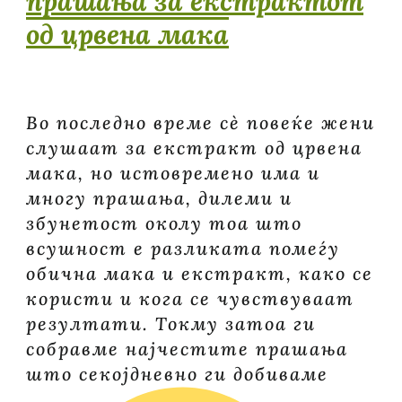
прашања за екстрактот
од црвена мака
Во последно време сè повеќе жени
слушаат за екстракт од црвена
мака, но истовремено има и
многу прашања, дилеми и
збунетост околу тоа што
всушност е разликата помеѓу
обична мака и екстракт, како се
користи и кога се чувствуваат
резултати. Токму затоа ги
собравме најчестите прашања
што секојдневно ги добиваме