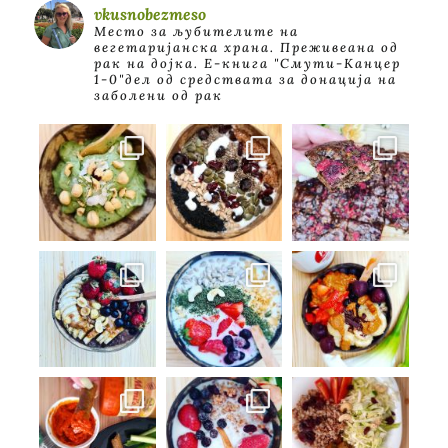
vkusnobezmeso
Место за љубителите на
вегетаријанска храна. Преживеана од
рак на дојка.
E-книга "Смути-Канцер
1-0"дел од средствата за донација на
заболени од рак