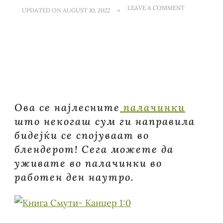
ON
LEAVE A COMMENT
UPDATED ON
AUGUST 10, 2022
ЗДРАВИ
ПАЛАЧИНКИ
ОД
ХЕЉДА
И
ОВЕСНО
БРАШНО
Ова се најлесните
палачинки
што некогаш сум ги направила
бидејќи се спојуваат во
блендерот! Сега можете да
уживате во палачинки во
работен ден наутро.