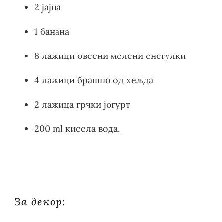
2 јајца
1 банана
8 лажици овесни мелени снегулки
4 лажици брашно од хељда
2 лажица грчки јогурт
200 ml кисела вода.
За декор: