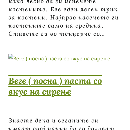
како лесно да ги испечете
костените.⁣ Еве еден лесен трик
за костени⁣. Најпрво насечете ги
костените само на средина⁣.
Ставете ги во тенџерче со…
Веге ( посна ) паста со
вкус на сирење
Знаете дека и веганите си
имаат свој начин да го доловат