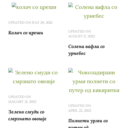
UPDATED ON
JULY 29, 2021
UPDATED ON
Колач со цреши
AUGUST 17, 2022
Солена вафла со
урнебес
UPDATED ON
JANUARY 21, 2022
UPDATED ON
APRIL 22, 2022
Зелено смуди со
смрзнато овошје
Полнети урми со
путер од