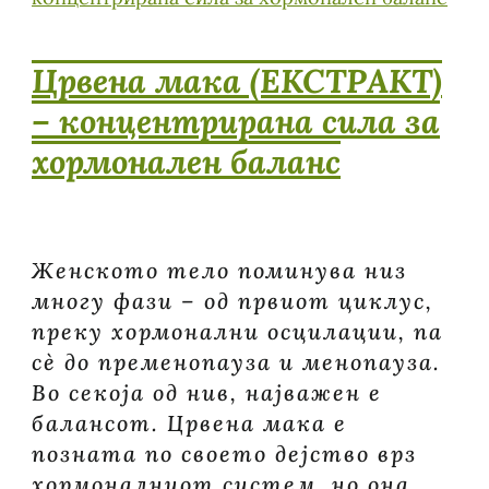
Црвена мака (ЕКСТРАКТ)
– концентрирана сила за
хормонален баланс
Женското тело поминува низ
многу фази – од првиот циклус,
преку хормонални осцилации, па
сè до пременопауза и менопауза.
Во секоја од нив, најважен е
балансот. Црвена мака е
позната по своето дејство врз
хормоналниот систем, но она