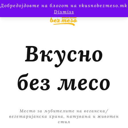
Добредојдовте на блогот на vkusnobezmeso.mk
Dismiss
Вкусно
без месо
Место за љубителите на веганска/
вегетаријанска храна, патувања и животен
стил