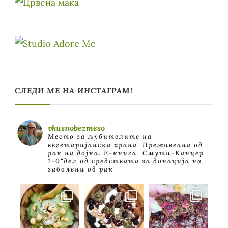
СЛЕДИ МЕ НА ИНСТАГРАМ!
vkusnobezmeso
Место за љубителите на
вегетаријанска храна. Преживеана од
рак на дојка.
E-книга "Смути-Канцер
1-0"дел од средствата за донација на
заболени од рак