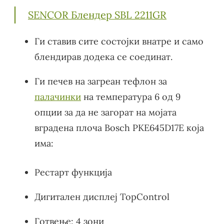
SENCOR Блендер SBL 2211GR
Ги ставив сите состојки внатре и само
блендирав додека се соединат.
Ги печев на загреан тефлон за
палачинки
на температура 6 од 9
опции за да не загорат на мојата
вградена плоча Bosch PKE645D17E која
има:
Pестарт функција
Дигитален дисплеј TopControl
Готвење: 4 зони