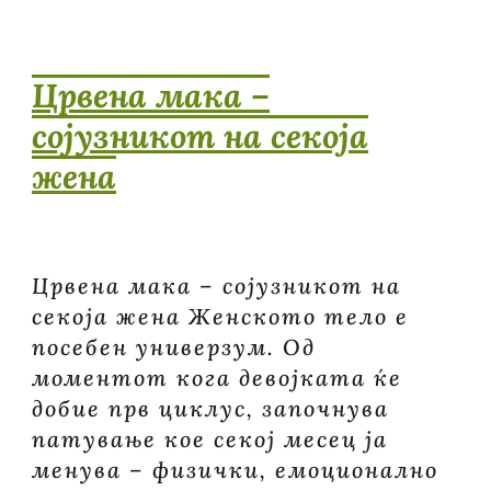
Црвена мака –
сојузникот на секоја
жена
Црвена мака – сојузникот на
секоја жена Женското тело е
посебен универзум. Од
моментот кога девојката ќе
добие прв циклус, започнува
патување кое секој месец ја
менува – физички, емоционално