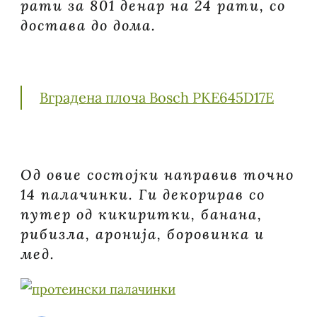
рати за 801 денар на 24 рати, со
достава до дома.
Вградена плоча Bosch PKE645D17E
Од овие состојки направив точно
14 палачинки. Ги декорирав со
путер од кикиритки, банана,
рибизла, аронија, боровинка и
мед.