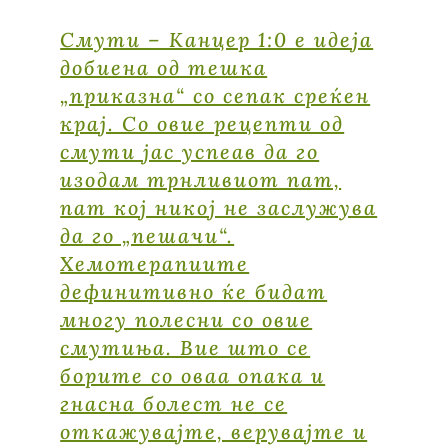
Смути – Канцер 1:0 е идеја
добиена од тешка
„приказна“ со сепак среќен
крај. Со овие рецепти од
смути јас успеав да го
изодам трнливиот пат,
пат кој никој не заслужува
да го „пешачи“.
Хемотерапиите
дефинитивно ќе бидат
многу полесни со овие
смутиња. Вие што се
борите со оваа опака и
гнасна болест не се
откажувајте, верувајте и