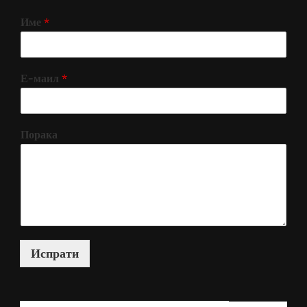
Име
*
Е-маил
*
Порака
Испрати
КАКО МОЖАМ ДА ВИ ПОМОГНАМ?