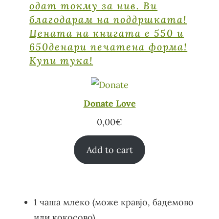
одат токму за нив. Ви
благодарам на поддршката!
Цената на книгата е 550 и
650денари печатена форма!
Купи тука!
Donate Love
0,00
€
Add to cart
1 чаша млеко (може кравјо, бадемово
или кокосово)