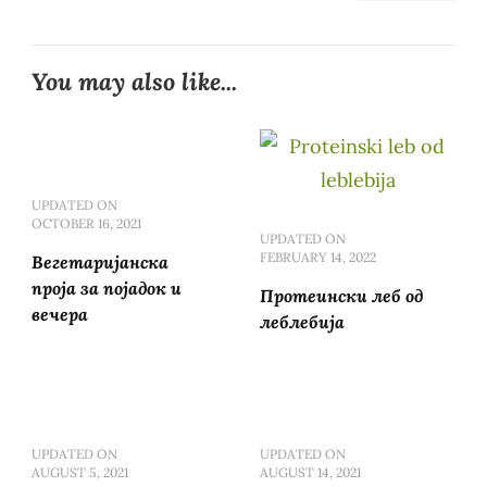
You may also like...
UPDATED ON
OCTOBER 16, 2021
UPDATED ON
FEBRUARY 14, 2022
Вегетаријанска
проја за појадок и
Протеински леб од
вечера
леблебија
UPDATED ON
UPDATED ON
AUGUST 5, 2021
AUGUST 14, 2021