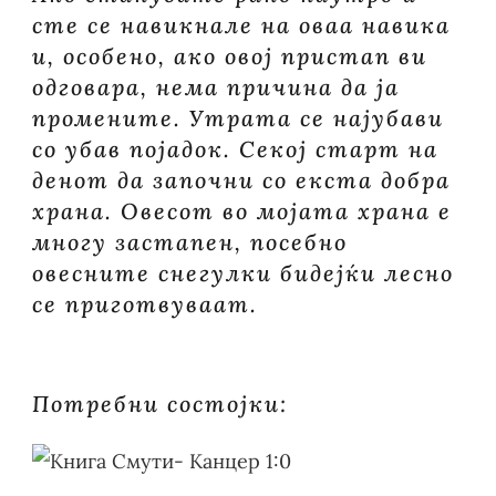
сте се навикнале на оваа навика
и, особено, ако овој пристап ви
одговара, нема причина да ја
промените. Утрата се најубави
со убав појадок. Секој старт на
денот да започни со екста добра
храна. Овесот во мојата храна е
многу застапен, посебно
овесните снегулки бидејќи лесно
се приготвуваат.
Потребни состојки: