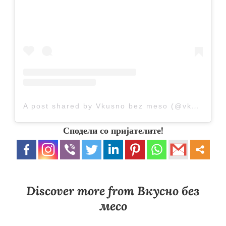
A post shared by Vkusno bez meso (@vkusnobezmeso)
Сподели со пријателите!
Discover more from Вкусно без
месо