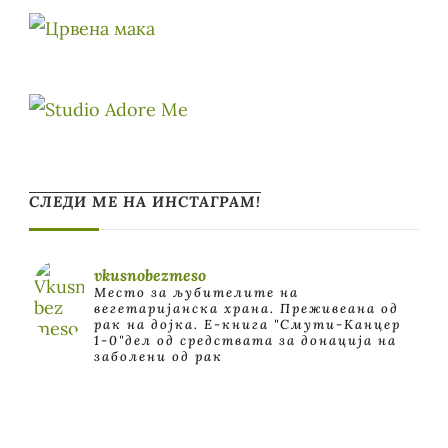
СЛЕДИ МЕ НА ИНСТАГРАМ!
vkusnobezmeso
Место за љубителите на
вегетаријанска храна. Преживеана од
рак на дојка.
E-книга "Смути-Канцер
1-0"дел од средствата за донација на
заболени од рак