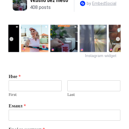
Instagram widget
Име
*
First
Last
Емаил
*