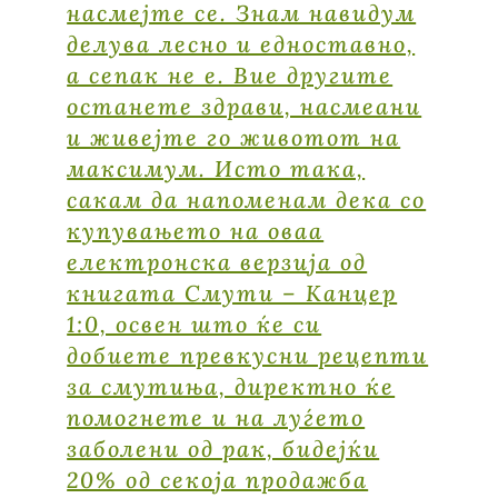
насмејте се. Знам навидум
делува лесно и едноставно,
а сепак не е. Вие другите
останете здрави, насмеани
и живејте го животот на
максимум. Исто така,
сакам да напоменам дека со
купувањето на оваа
електронска верзија од
книгата Смути – Канцер
1:0, освен што ќе си
добиете превкусни рецепти
за смутиња, директно ќе
помогнете и на луѓето
заболени од рак, бидејќи
20% од секоја продажба