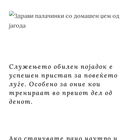
ПАЛАЧИНК
СО
ДОМАШЕН
ЏЕМ
ОД
ЈАГОДА
Служењето обилен појадок е
успешен пристап за повеќето
луѓе. Особено за оние кои
тренираат во првиот дел од
денот.
Ако станувате рано наутро и