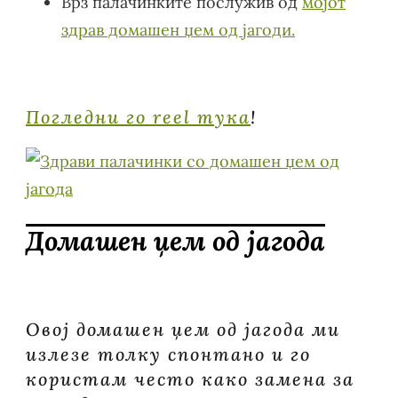
Врз палачинките послужив од
мојот
здрав домашен џем од јагоди.
Погледни го reel тука
!
Домашен џем од јагода
Овој домашен џем од јагода ми
излезе толку спонтано и го
користам често како замена за