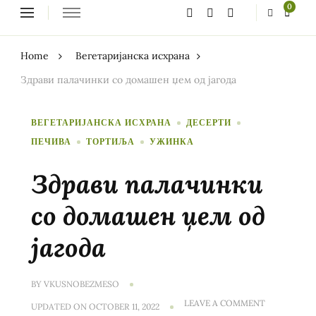
Looking
0
for
Something?
Home
Вегетаријанска исхрана
Здрави палачинки со домашен џем од јагода
ВЕГЕТАРИЈАНСКА ИСХРАНА
ДЕСЕРТИ
ПЕЧИВА
ТОРТИЉА
УЖИНКА
Здрави палачинки
со домашен џем од
јагода
BY
VKUSNOBEZMESO
ON
LEAVE A COMMENT
UPDATED ON
OCTOBER 11, 2022
ЗДРАВИ