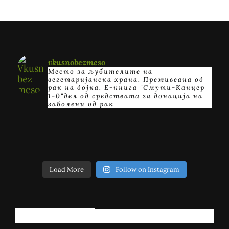
vkusnobezmeso
Место за љубителите на
вегетаријанска храна. Преживеана од
рак на дојка.
E-книга "Смути-Канцер
1-0"дел од средствата за донација на
заболени од рак
Load More
Follow on Instagram
РЕГИСТРИРАЈ СЕ!