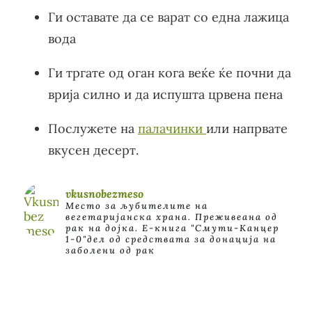
Ги оставате да се варат со една лажица
вода
Ги тргате од оган кога веќе ќе почни да
врија силно и да испушта црвена пена
Послужете на
палачинки
или напрвате
вкусен десерт.
vkusnobezmeso
Место за љубителите на
вегетаријанска храна. Преживеана од
рак на дојка.
E-книга "Смути-Канцер
1-0"дел од средствата за донација на
заболени од рак