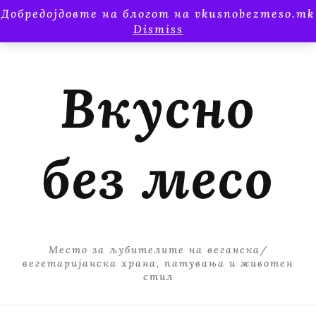
Добредојдовте на блогот на vkusnobezmeso.mk
Dismiss
Вкусно
без месо
Место за љубителите на веганска/
вегетаријанска храна, патувања и животен
стил