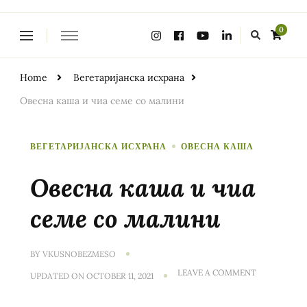
Looking
0
for
Something?
Home
Вегетаријанска исхрана
Овесна каша и чиа семе со малини
ВЕГЕТАРИЈАНСКА ИСХРАНА
ОВЕСНА КАША
Овесна каша и чиа
семе со малини
BY
VKUSNOBEZMESO
ON
LEAVE A COMMENT
UPDATED ON
OCTOBER 11, 2021
ОВЕСНА
КАША
И