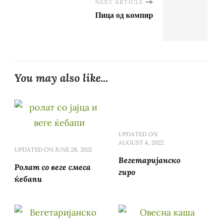
NEXT ARTICLE
Пица од компир
You may also like...
UPDATED ON
AUGUST 4, 2022
UPDATED ON
JUNE 28, 2021
Вегетаријанско
Ролат со веге смеса
гиро
ќебапи