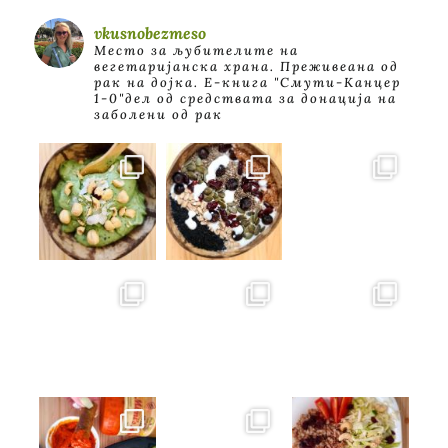
vkusnobezmeso
Место за љубителите на
вегетаријанска храна. Преживеана од
рак на дојка.
E-книга "Смути-Канцер
1-0"дел од средствата за донација на
заболени од рак