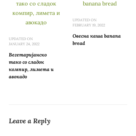
UPDATED ON
FEBRUARY 19, 2022
Овесна каша banana
UPDATED ON
bread
JANUARY 24, 2022
Вегетаријанско
тако со сладок
компир, лимета и
авокадо
Leave a Reply