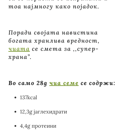
тоа најмногу како појадок.
Поради својата навистина
богата хранлива вредност,
чиата
се смета за ,,супер-
храна”.
Во само 28g
чиа семе
се содржи:
137kcal
12,3g јаглехидрати
4,4g протеини