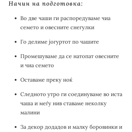
Начин на подготовка:
Во две чаши ги распоредуваме чиа
семето и овесните снегулки
Го делиме јогуртот по чашите
Промешуваме да се натопат овесните
и чиа семето
Оставаме преку ноќ
Следното утро ги соединуваме во иста
чаша и меѓу нив ставаме неколку
малини
За декор додадов и малку боровинки и