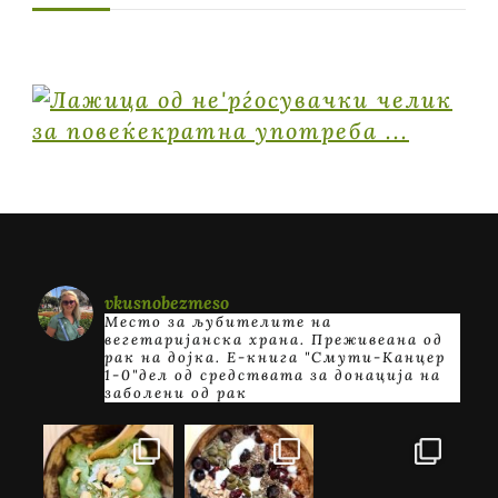
vkusnobezmeso
Место за љубителите на
вегетаријанска храна. Преживеана од
рак на дојка.
E-книга "Смути-Канцер
1-0"дел од средствата за донација на
заболени од рак