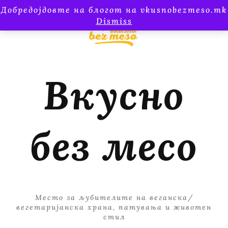
Добредојдовте на блогот на vkusnobezmeso.mk
Dismiss
Вкусно
без месо
Место за љубителите на веганска/
вегетаријанска храна, патувања и животен
стил