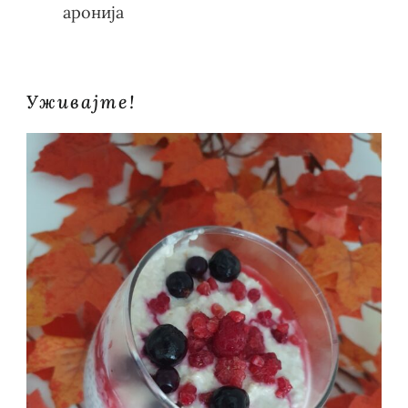
аронија
Уживајте!