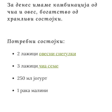
За денес имаме комбинација од
чиа и овес, богатство од
хранливи состојки.
Потребни состојки:
2 лажици
овесни снегулки
3 лажици
чиа семе
250 мл јогурт
1 рака малини