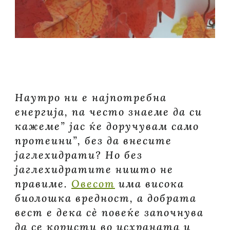
Наутро ни е најпотребна
енергија, па често знаеме да си
кажеме” јас ќе доручувам само
протеини”, без да внесите
јаглехидрати? Но без
јаглехидратите ништо не
правиме.
Oвесот
има висока
биолошка вредност, а добрата
вест е дека сè повеќе започнува
да се користи во исхраната и