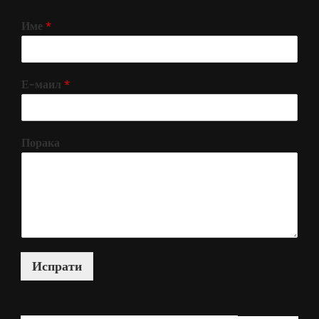
Име
*
Е-маил
*
Порака
Испрати